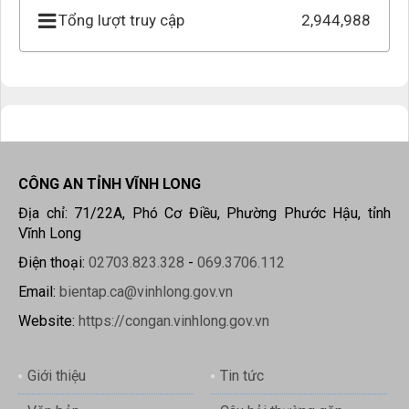
Tổng lượt truy cập
2,944,988
CÔNG AN TỈNH VĨNH LONG
Địa chỉ: 71/22A, Phó Cơ Điều, Phường Phước Hậu, tỉnh
Vĩnh Long
Điện thoại:
02703.823.328
-
069.3706.112
Email:
bientap.ca@vinhlong.gov.vn
Website:
https://congan.vinhlong.gov.vn
Giới thiệu
Tin tức