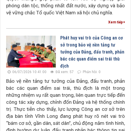
phóng dân tộc, thống nhất đất nước, xây dựng và bảo
vệ vững chắc Tổ quốc Việt Nam xã hội chủ nghĩa.
Xem tiếp
Phát huy vai trò của Công an cơ
sở trong bảo vệ nền tảng tư
tưởng của Đảng, đấu tranh, phản
bác các quan điểm sai trái thù
địch
06/07/2026 10:41:00
Đã xem: 57
Phản hồi: 0
Bảo vệ nền tảng tư tưởng của Đảng, đấu tranh, phản
bác các quan điểm sai trái, thù địch là một trong
những nhiệm vụ rất quan trọng, liên quan trực tiếp đến
công tác xây dựng, chỉnh đốn Đảng và hệ thống chính
trị. Thực tiễn cho thấy, lực lượng Công an cơ sở trên
địa bàn tỉnh Vĩnh Long đang phát huy rõ nét vai trò
“bám cơ sở, gần dân, sát dân”, chủ động nắm tình hình,
định hướng dư luận, đấu tranh phản bác thông tin sai