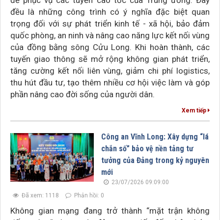
để phục vụ các tuyến cao tốc của Trung ương. Đây
đều là những công trình có ý nghĩa đặc biệt quan
trọng đối với sự phát triển kinh tế - xã hội, bảo đảm
quốc phòng, an ninh và nâng cao năng lực kết nối vùng
của đồng bằng sông Cửu Long. Khi hoàn thành, các
tuyến giao thông sẽ mở rộng không gian phát triển,
tăng cường kết nối liên vùng, giảm chi phí logistics,
thu hút đầu tư, tạo thêm nhiều cơ hội việc làm và góp
phần nâng cao đời sống của người dân.
Xem tiếp
Công an Vĩnh Long: Xây dựng “lá
chắn số” bảo vệ nền tảng tư
tưởng của Đảng trong kỷ nguyên
mới
23/07/2026 09:09:00
Đã xem: 1118
Phản hồi: 0
Không gian mạng đang trở thành “mặt trận không