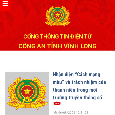
Đã kết nối EMC
CỔNG THÔNG TIN ĐIỆN TỬ
CÔNG AN TỈNH VĨNH LONG
Nhận diện “Cách mạng
màu” và trách nhiệm của
thanh niên trong môi
trường truyền thông số
06/08/2026 12:51:23