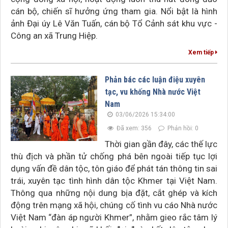
cán bộ, chiến sĩ hưởng ứng tham gia. Nổi bật là hình
ảnh Đại úy Lê Văn Tuấn, cán bộ Tổ Cảnh sát khu vực -
Công an xã Trung Hiệp.
Xem tiếp
Phản bác các luận điệu xuyên
tạc, vu khống Nhà nước Việt
Nam
03/06/2026 15:34:00
Đã xem: 356
Phản hồi: 0
Thời gian gần đây, các thế lực
thù địch và phần tử chống phá bên ngoài tiếp tục lợi
dụng vấn đề dân tộc, tôn giáo để phát tán thông tin sai
trái, xuyên tạc tình hình dân tộc Khmer tại Việt Nam.
Thông qua những nội dung bịa đặt, cắt ghép và kích
động trên mạng xã hội, chúng cố tình vu cáo Nhà nước
Việt Nam “đàn áp người Khmer”, nhằm gieo rắc tâm lý