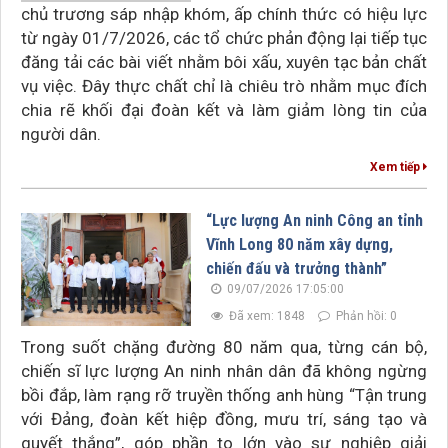
chủ trương sáp nhập khóm, ấp chính thức có hiệu lực
từ ngày 01/7/2026, các tổ chức phản động lại tiếp tục
đăng tải các bài viết nhằm bôi xấu, xuyên tạc bản chất
vụ việc. Đây thực chất chỉ là chiêu trò nhằm mục đích
chia rẽ khối đại đoàn kết và làm giảm lòng tin của
người dân.
Xem tiếp
“Lực lượng An ninh Công an tỉnh
Vĩnh Long 80 năm xây dựng,
chiến đấu và trưởng thành”
09/07/2026 17:05:00
Đã xem: 1848
Phản hồi: 0
Trong suốt chặng đường 80 năm qua, từng cán bộ,
chiến sĩ lực lượng An ninh nhân dân đã không ngừng
bồi đắp, làm rạng rỡ truyền thống anh hùng “Tận trung
với Đảng, đoàn kết hiệp đồng, mưu trí, sáng tạo và
quyết thắng”, góp phần to lớn vào sự nghiệp giải