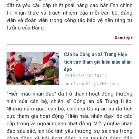
đặt ra yêu cầu cấp thiết phải nâng cao bản lĩnh chính
trị, nhận thức và trách nhiệm của mỗi cán bộ, đảng
viên và đoàn viên trong công tác bảo vệ nền tảng tư
tưởng của Đảng.
Xem tiếp
Cán bộ Công an xã Trung Hiệp
tích cực tham gia hiến máu nhân
đạo
18/06/2026 14:51:00
Đã xem: 52
Phản hồi: 0
“Hiến máu nhân đạo” đã trở thành hoạt động thường
niên của cán bộ, chiến sĩ Công an xã Trung Hiệp.
Những năm qua, cán bộ, chiến sĩ Công an xã đã tích
cực tham gia hoạt động “Hiến máu nhân đạo” do các
cấp trong và ngoài ngành phát động. Với ý nghĩa nhân
đạo sâu sắc, lan tỏa tình yêu thương, sự sẻ chia trong
cộng đồng xã hội, hoạt động luôn thu hút đông đảo