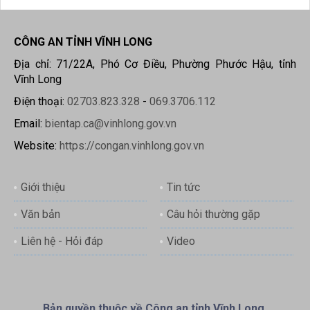
CÔNG AN TỈNH VĨNH LONG
Địa chỉ: 71/22A, Phó Cơ Điều, Phường Phước Hậu, tỉnh
Vĩnh Long
Điện thoại:
02703.823.328
-
069.3706.112
Email:
bientap.ca@vinhlong.gov.vn
Website:
https://congan.vinhlong.gov.vn
Giới thiệu
Tin tức
Văn bản
Câu hỏi thường gặp
Liên hệ - Hỏi đáp
Video
Bản quyền thuộc về Công an tỉnh Vĩnh Long.