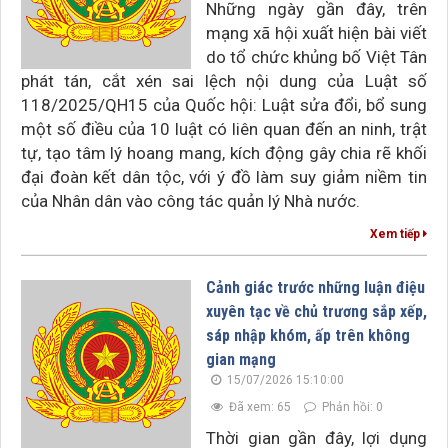
Những ngày gần đây, trên
mạng xã hội xuất hiện bài viết
do tổ chức khủng bố Việt Tân
phát tán, cắt xén sai lệch nội dung của Luật số
118/2025/QH15 của Quốc hội: Luật sửa đổi, bổ sung
một số điều của 10 luật có liên quan đến an ninh, trật
tự, tạo tâm lý hoang mang, kích động gây chia rẽ khối
đại đoàn kết dân tộc, với ý đồ làm suy giảm niềm tin
của Nhân dân vào công tác quản lý Nhà nước.
Xem tiếp
Cảnh giác trước những luận điệu
xuyên tạc về chủ trương sắp xếp,
sáp nhập khóm, ấp trên không
gian mạng
15/07/2026 15:10:00
Đã xem: 65
Phản hồi: 0
Thời gian gần đây, lợi dụng