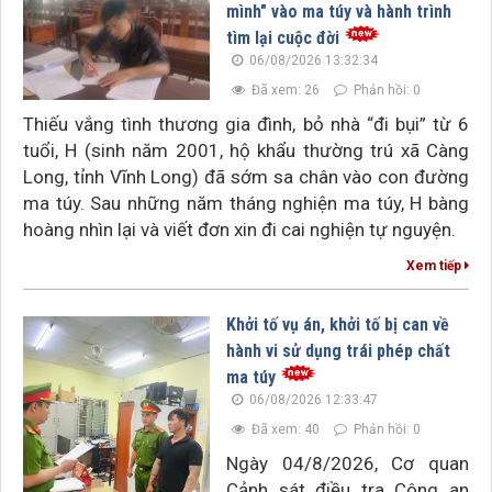
mình" vào ma túy và hành trình
tìm lại cuộc đời
06/08/2026 13:32:34
Đã xem: 26
Phản hồi: 0
Thiếu vắng tình thương gia đình, bỏ nhà “đi bụi” từ 6
tuổi, H (sinh năm 2001, hộ khẩu thường trú xã Càng
Long, tỉnh Vĩnh Long) đã sớm sa chân vào con đường
ma túy. Sau những năm tháng nghiện ma túy, H bàng
hoàng nhìn lại và viết đơn xin đi cai nghiện tự nguyện.
Xem tiếp
Khởi tố vụ án, khởi tố bị can về
hành vi sử dụng trái phép chất
ma túy
06/08/2026 12:33:47
Đã xem: 40
Phản hồi: 0
Ngày 04/8/2026, Cơ quan
Cảnh sát điều tra Công an