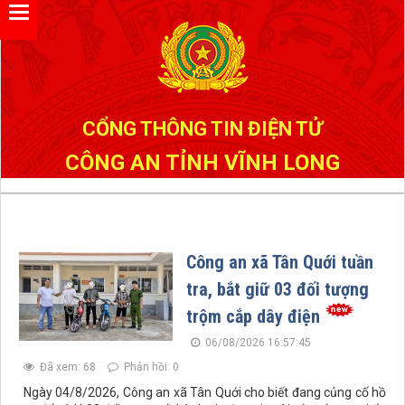
Đã kết nối EMC
CỔNG THÔNG TIN ĐIỆN TỬ
CÔNG AN TỈNH VĨNH LONG
Công an xã Tân Quới tuần
tra, bắt giữ 03 đối tượng
trộm cắp dây điện
06/08/2026 16:57:45
Đã xem: 68
Phản hồi: 0
Ngày 04/8/2026, Công an xã Tân Quới cho biết đang củng cố hồ