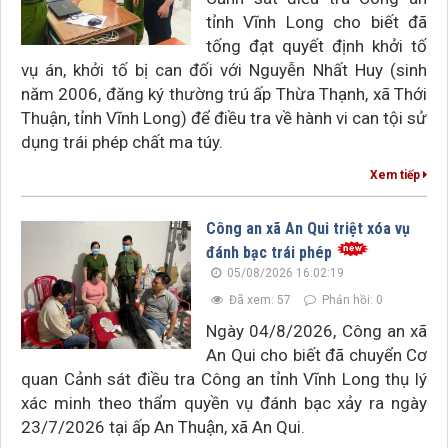
tỉnh Vĩnh Long cho biết đã
tống đạt quyết định khởi tố
vụ án, khởi tố bị can đối với Nguyễn Nhất Huy (sinh
năm 2006, đăng ký thường trú ấp Thừa Thạnh, xã Thới
Thuận, tỉnh Vĩnh Long) để điều tra về hành vi can tội sử
dụng trái phép chất ma túy.
Xem tiếp
Công an xã An Qui triệt xóa vụ
đánh bạc trái phép
05/08/2026 16:02:19
Đã xem: 57
Phản hồi: 0
Ngày 04/8/2026, Công an xã
An Qui cho biết đã chuyển Cơ
quan Cảnh sát điều tra Công an tỉnh Vĩnh Long thụ lý
xác minh theo thẩm quyền vụ đánh bạc xảy ra ngày
23/7/2026 tại ấp An Thuận, xã An Qui.