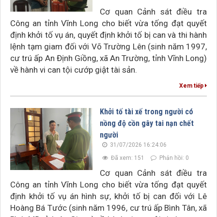
Cơ quan Cảnh sát điều tra
Công an tỉnh Vĩnh Long cho biết vừa tống đạt quyết
định khởi tố vụ án, quyết định khởi tố bị can và thi hành
lệnh tạm giam đối với Võ Trường Lên (sinh năm 1997,
cư trú ấp An Định Giồng, xã An Trường, tỉnh Vĩnh Long)
về hành vi can tội cướp giật tài sản.
Xem tiếp
Khởi tố tài xế trong người có
nồng độ cồn gây tai nạn chết
người
31/07/2026 16:24:06
Đã xem: 151
Phản hồi: 0
Cơ quan Cảnh sát điều tra
Công an tỉnh Vĩnh Long cho biết vừa tống đạt quyết
định khởi tố vụ án hình sự, khởi tố bị can đối với Lê
Hoàng Bá Tước (sinh năm 1996, cư trú ấp Bình Tân, xã