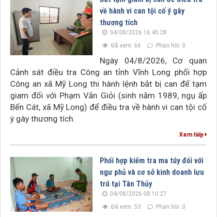
về hành vi can tội cố ý gây
thương tích
04/08/2026 16:45:28
Đã xem: 66
Phản hồi: 0
Ngày 04/8/2026, Cơ quan
Cảnh sát điều tra Công an tỉnh Vĩnh Long phối hợp
Công an xã Mỹ Long thi hành lệnh bắt bị can để tạm
giam đối với Phạm Văn Giỏi (sinh năm 1989, ngụ ấp
Bến Cát, xã Mỹ Long) để điều tra về hành vi can tội cố
ý gây thương tích.
Xem tiếp
Phối hợp kiểm tra ma túy đối với
ngư phủ và cơ sở kinh doanh lưu
trú tại Tân Thủy
04/08/2026 08:10:27
Đã xem: 53
Phản hồi: 0