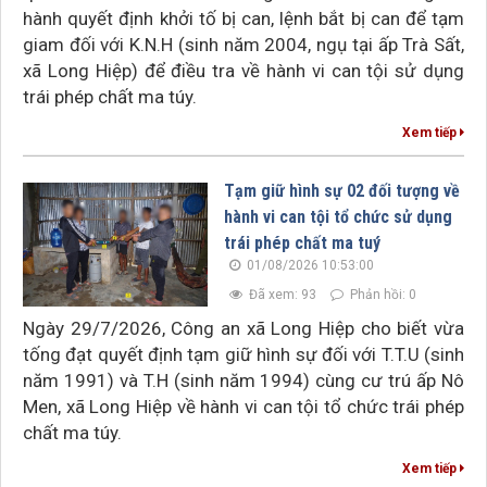
hành quyết định khởi tố bị can, lệnh bắt bị can để tạm
giam đối với K.N.H (sinh năm 2004, ngụ tại ấp Trà Sất,
xã Long Hiệp) để điều tra về hành vi can tội sử dụng
trái phép chất ma túy.
Xem tiếp
Tạm giữ hình sự 02 đối tượng về
hành vi can tội tổ chức sử dụng
trái phép chất ma tuý
01/08/2026 10:53:00
Đã xem: 93
Phản hồi: 0
Ngày 29/7/2026, Công an xã Long Hiệp cho biết vừa
tống đạt quyết định tạm giữ hình sự đối với T.T.U (sinh
năm 1991) và T.H (sinh năm 1994) cùng cư trú ấp Nô
Men, xã Long Hiệp về hành vi can tội tổ chức trái phép
chất ma túy.
Xem tiếp