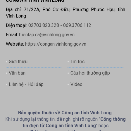
CÔNG AN TỈNH VĨNH LONG
Địa chỉ: 71/22A, Phó Cơ Điều, Phường Phước Hậu, tỉnh
Vĩnh Long
Điện thoại:
02703.823.328
-
069.3706.112
Email:
bientap.ca@vinhlong.gov.vn
Website:
https://congan.vinhlong.gov.vn
Giới thiệu
Tin tức
Văn bản
Câu hỏi thường gặp
Liên hệ - Hỏi đáp
Video
Bản quyền thuộc về Công an tỉnh Vĩnh Long.
Khi sử dụng lại thông tin, đề nghị ghi rõ nguồn "
Cổng thông
tin điện tử Công an tỉnh Vĩnh Long
" hoặc