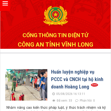
Đã kết nối EMC
CỔNG THÔNG TIN ĐIỆN TỬ
CÔNG AN TỈNH VĨNH LONG
Huấn luyện nghiệp vụ
PCCC và CNCH tại hộ kinh
doanh Hoàng Long
05/08/2026 16:13:11
Đã xem: 33
Phản hồi: 0
Nhằm nâng cao kiến thức pháp luật, ý thức trách nhiệm và kỹ