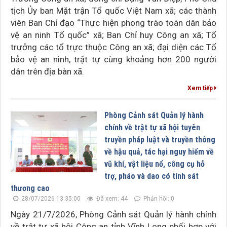
tịch Ủy ban Mặt trận Tổ quốc Việt Nam xã; các thành
viên Ban Chỉ đạo “Thực hiện phong trào toàn dân bảo
vệ an ninh Tổ quốc” xã; Ban Chỉ huy Công an xã; Tổ
trưởng các tổ trực thuộc Công an xã; đại diện các Tổ
bảo vệ an ninh, trật tự cùng khoảng hơn 200 người
dân trên địa bàn xã.
Xem tiếp
Phòng Cảnh sát Quản lý hành
chính về trật tự xã hội tuyên
truyền pháp luật và truyền thông
về hậu quả, tác hại nguy hiểm về
vũ khí, vật liệu nổ, công cụ hỗ
trợ, pháo và dao có tính sát
thương cao
28/07/2026 13:35:00
Đã xem: 44
Phản hồi: 0
Ngày 21/7/2026, Phòng Cảnh sát Quản lý hành chính
về trật tự xã hội Công an tỉnh Vĩnh Long phối hợp với