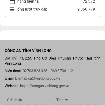
Tháng hiện tại
72,572
Tổng lượt truy cập
2,860,779
CÔNG AN TỈNH VĨNH LONG
Địa chỉ: 71/22A, Phó Cơ Điều, Phường Phước Hậu, tỉnh
Vĩnh Long
Điện thoại:
02703.823.328
-
069.3706.112
Email:
bientap.ca@vinhlong.gov.vn
Website:
https://congan.vinhlong.gov.vn
Giới thiệu
Tin tức