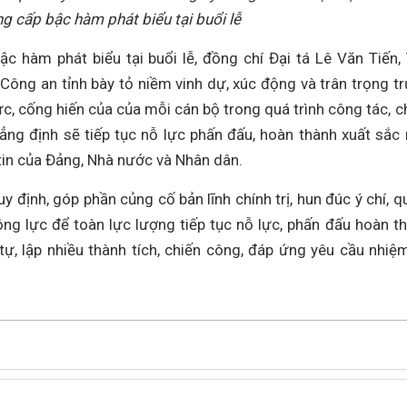
g cấp bậc hàm phát biểu tại buổi lễ
c hàm phát biểu tại buổi lễ, đồng chí Đại tá Lê Văn Tiến,
Công an tỉnh bày tỏ niềm vinh dự, xúc động và trân trọng t
c, cống hiến của của mỗi cán bộ trong quá trình công tác, c
ẳng định sẽ tiếp tục nỗ lực phấn đấu, hoàn thành xuất sắc
tin của Đảng, Nhà nước và Nhân dân.
y định, góp phần củng cố bản lĩnh chính trị, hun đúc ý chí, q
động lực để toàn lực lượng tiếp tục nỗ lực, phấn đấu hoàn t
tự, lập nhiều thành tích, chiến công, đáp ứng yêu cầu nhiệ