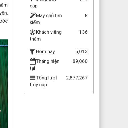
 năm
cập
yện,
Máy chủ tìm
8
rước
kiếm
Khách viếng
136
thăm
5,013
Hôm nay
Tháng hiện
89,060
tại
Tổng lượt
2,877,267
truy cập