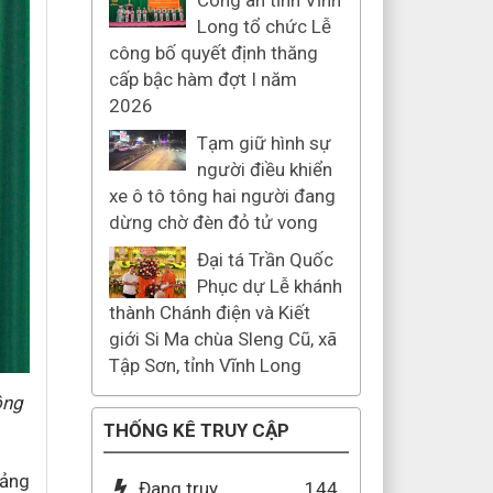
Công an tỉnh Vĩnh
Long tổ chức Lễ
công bố quyết định thăng
cấp bậc hàm đợt I năm
2026
Tạm giữ hình sự
người điều khiển
xe ô tô tông hai người đang
dừng chờ đèn đỏ tử vong
Đại tá Trần Quốc
Phục dự Lễ khánh
thành Chánh điện và Kiết
giới Si Ma chùa Sleng Cũ, xã
Tập Sơn, tỉnh Vĩnh Long
ông
THỐNG KÊ TRUY CẬP
Đảng
Đang truy
144