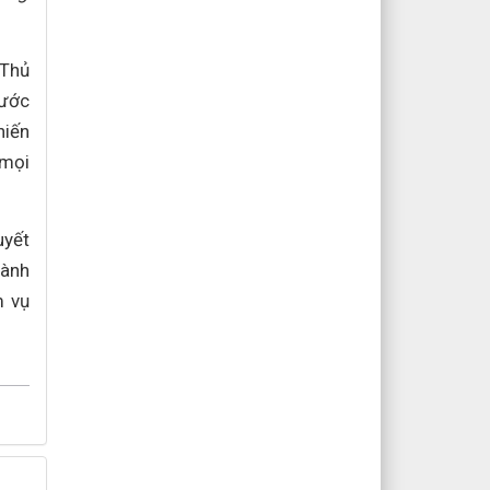
 Thủ
rước
hiến
 mọi
uyết
hành
m vụ