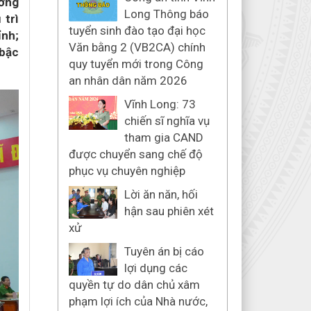
ướng
Long Thông báo
 trì
tuyển sinh đào tạo đại học
ỉnh;
Văn bằng 2 (VB2CA) chính
 bậc
quy tuyển mới trong Công
an nhân dân năm 2026
Vĩnh Long: 73
chiến sĩ nghĩa vụ
tham gia CAND
được chuyển sang chế độ
phục vụ chuyên nghiệp
Lời ăn năn, hối
hận sau phiên xét
xử
Tuyên án bị cáo
lợi dụng các
quyền tự do dân chủ xâm
phạm lợi ích của Nhà nước,