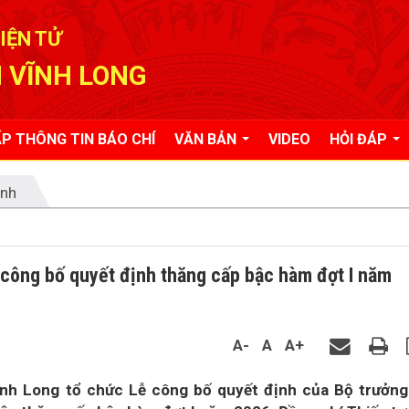
IỆN TỬ
 VĨNH LONG
P THÔNG TIN BÁO CHÍ
VĂN BẢN
VIDEO
HỎI ĐÁP
ỉnh
 công bố quyết định thăng cấp bậc hàm đợt I năm
A-
A
A+
ĩnh Long tổ chức Lễ công bố quyết định của Bộ trưởn