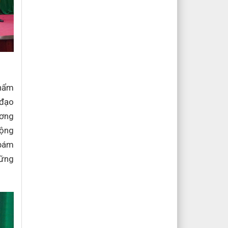
phẩm
 đạo
ương
động
 bám
vững