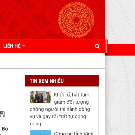
LIÊN HỆ
TIN XEM NHIỀU
Khởi tố, bắt tạm
giam đối tượng
chống người thi hành công
vụ và gây rối trật tự công
cộng
g Bộ
Công an tỉnh Vĩnh