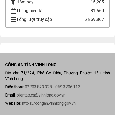
15,205
Hôm nay
Tháng hiện tại
81,660
Tổng lượt truy cập
2,869,867
CÔNG AN TỈNH VĨNH LONG
Địa chỉ: 71/22A, Phó Cơ Điều, Phường Phước Hậu, tỉnh
Vĩnh Long
Điện thoại:
02703.823.328
-
069.3706.112
Email:
bientap.ca@vinhlong.gov.vn
Website:
https://congan.vinhlong.gov.vn