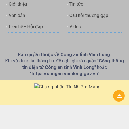
Giới thiệu
Tin tức
Văn bản
Câu hỏi thường gặp
Liên hệ - Hỏi đáp
Video
Bản quyền thuộc về Công an tỉnh Vĩnh Long.
Khi sử dụng lại thông tin, đề nghị ghi rõ nguồn "
Cổng thông
tin điện tử Công an tỉnh Vĩnh Long
" hoặc
"
https://congan.vinhlong.gov.vn
"