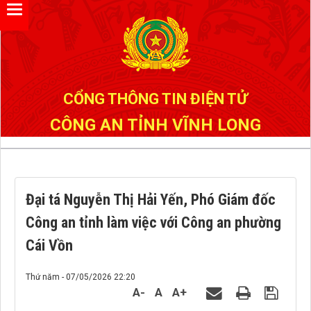
Đã kết nối EMC
CỔNG THÔNG TIN ĐIỆN TỬ
CÔNG AN TỈNH VĨNH LONG
Đại tá Nguyễn Thị Hải Yến, Phó Giám đốc
Công an tỉnh làm việc với Công an phường
Cái Vồn
Thứ năm - 07/05/2026 22:20
A-
A
A+