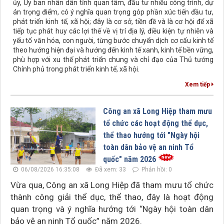
ủy, Ủy ban nhân dân tỉnh quan tâm, đầu tư nhiều công trình, dự
án trọng điểm, có ý nghĩa quan trọng góp phần xúc tiến đầu tư,
phát triển kinh tế, xã hội; đây là cơ sở, tiền đề và là cơ hội để xã
tiếp tục phát huy các lợi thế về vị trí địa lý, điều kiện tự nhiên và
yếu tố văn hóa, con người, từng bước chuyển dịch cơ cấu kinh tế
theo hướng hiện đại và hướng đến kinh tế xanh, kinh tế bền vững,
phù hợp với xu thế phát triển chung và chỉ đạo của Thủ tướng
Chính phủ trong phát triển kinh tế, xã hội.
Xem tiếp
Công an xã Long Hiệp tham mưu
tổ chức các hoạt động thể dục,
thể thao hướng tới "Ngày hội
toàn dân bảo vệ an ninh Tổ
quốc" năm 2026
06/08/2026 16:35:08
Đã xem: 33
Phản hồi: 0
Vừa qua, Công an xã Long Hiệp đã tham mưu tổ chức
thành công giải thể dục, thể thao, đây là hoạt động
quan trọng và ý nghĩa hướng tới “Ngày hội toàn dân
bảo vệ an ninh Tổ quốc” năm 2026.