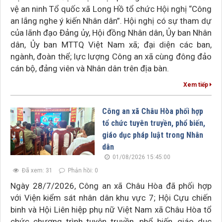
vệ an ninh Tổ quốc xã Long Hồ tổ chức Hội nghị “Công
an lắng nghe ý kiến Nhân dân”. Hội nghị có sự tham dự
của lãnh đạo Đảng ủy, Hội đồng Nhân dân, Ủy ban Nhân
dân, Ủy ban MTTQ Việt Nam xã; đại diện các ban,
ngành, đoàn thể; lực lượng Công an xã cùng đông đảo
cán bộ, đảng viên và Nhân dân trên địa bàn.
Xem tiếp
Công an xã Châu Hòa phối hợp
tổ chức tuyên truyền, phổ biến,
giáo dục pháp luật trong Nhân
dân
01/08/2026 15:45:00
Đã xem: 31
Phản hồi: 0
Ngày 28/7/2026, Công an xã Châu Hòa đã phối hợp
với Viện kiểm sát nhân dân khu vực 7; Hội Cựu chiến
binh và Hội Liên hiệp phụ nữ Việt Nam xã Châu Hòa tổ
chức chương trình tuyên truyền, phổ biến, giáo dục