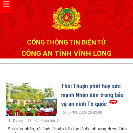
Đã kết nối EMC
CỔNG THÔNG TIN ĐIỆN TỬ
CÔNG AN TỈNH VĨNH LONG
Thới Thuận phát huy sức
mạnh Nhân dân trong bảo
vệ an ninh Tổ quốc
07/08/2026 20:43:00
Đã xem: 11
Phản hồi: 0
Sau sáp nhập, xã Thới Thuận tiếp tục là địa phương được Tỉnh