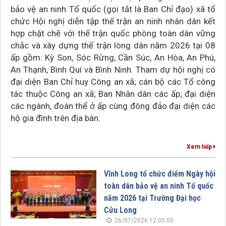
bảo vệ an ninh Tổ quốc (gọi tắt là Ban Chỉ đạo) xã tổ
chức Hội nghị diễn tập thế trận an ninh nhân dân kết
hợp chặt chẽ với thế trận quốc phòng toàn dân vững
chắc và xây dựng thế trận lòng dân năm 2026 tại 08
ấp gồm: Kỳ Son, Sóc Rừng, Cần Súc, An Hòa, An Phú,
An Thạnh, Bình Quí và Bình Ninh. Tham dự hội nghị có
đại diện Ban Chỉ huy Công an xã; cán bộ các Tổ công
tác thuộc Công an xã; Ban Nhân dân các ấp; đại diện
các ngành, đoàn thể ở ấp cùng đông đảo đại diện các
hộ gia đình trên địa bàn.
Xem tiếp
Vĩnh Long tổ chức điểm Ngày hội
toàn dân bảo vệ an ninh Tổ quốc
năm 2026 tại Trường Đại học
Cửu Long
26/07/2026 12:05:00