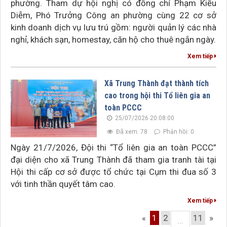
phường. Tham dự hội nghị có đồng chí Phạm Kiều
Diễm, Phó Trưởng Công an phường cùng 22 cơ sở
kinh doanh dịch vụ lưu trú gồm: người quản lý các nhà
nghỉ, khách sạn, homestay, căn hộ cho thuê ngắn ngày.
Xem tiếp
Xã Trung Thành đạt thành tích
cao trong hội thi Tổ liên gia an
toàn PCCC
25/07/2026 20:08:00
Đã xem: 78
Phản hồi: 0
Ngày 21/7/2026, Đội thi “Tổ liên gia an toàn PCCC”
đại diện cho xã Trung Thành đã tham gia tranh tài tại
Hội thi cấp cơ sở được tổ chức tại Cụm thi đua số 3
với tinh thần quyết tâm cao.
Xem tiếp
«
1
2
11
»
...