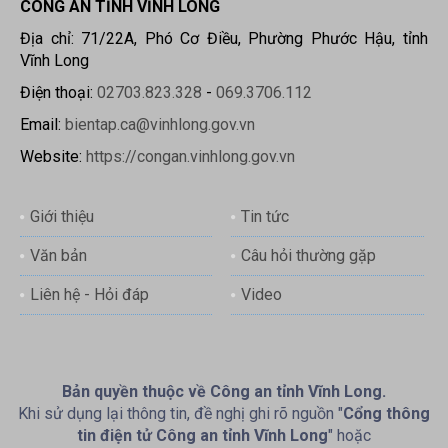
CÔNG AN TỈNH VĨNH LONG
Địa chỉ: 71/22A, Phó Cơ Điều, Phường Phước Hậu, tỉnh
Vĩnh Long
Điện thoại:
02703.823.328
-
069.3706.112
Email:
bientap.ca@vinhlong.gov.vn
Website:
https://congan.vinhlong.gov.vn
Giới thiệu
Tin tức
Văn bản
Câu hỏi thường gặp
Liên hệ - Hỏi đáp
Video
Bản quyền thuộc về Công an tỉnh Vĩnh Long.
Khi sử dụng lại thông tin, đề nghị ghi rõ nguồn "
Cổng thông
tin điện tử Công an tỉnh Vĩnh Long
" hoặc