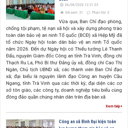
06/08/2026 12:21:03
Đã xem: 31
Phản hồi: 0
Vừa qua, Ban Chỉ đạo phòng,
chống tội phạm, tệ nạn xã hội và xây dựng phong trào
toàn dân bảo vệ an ninh Tổ quốc (BCĐ) xã Hiệp Mỹ đã
tổ chức Ngày hội toàn dân bảo vệ an ninh Tổ quốc
năm 2026. Đến dự Ngày hội có Thiếu tướng Lê Thanh
Đấu, nguyên Giám đốc Công an tỉnh Trà Vinh; đồng chí
Thạch Ru La, Phó Bí thư Đảng ủy xã; đồng chí Cao Thị
Ngân, Chủ tịch UBND xã; các thành viên Ban Chỉ đạo
xã; đại biểu là nguyên lãnh đạo Công an huyện Cầu
Ngang, tỉnh Trà Vinh qua các thời kỳ; đại diện các cơ
sở tôn giáo, các công ty, doanh nghiệp tiêu biểu cùng
đông đảo quần chúng nhân dân trên địa bàn xã.
Xem tiếp
Công an xã Bình Đại kiện toàn