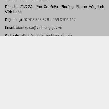
Địa chỉ: 71/22A, Phó Cơ Điều, Phường Phước Hậu, tỉnh
Vĩnh Long
Điện thoại:
02703.823.328
-
069.3706.112
Email:
bientap.ca@vinhlong.gov.vn
Website:
https://congan.vinhlong.gov.vn
Giới thiệu
Tin tức
Văn bản
Câu hỏi thường gặp
Liên hệ - Hỏi đáp
Video
Bản quyền thuộc về Công an tỉnh Vĩnh Long.
Khi sử dụng lại thông tin, đề nghị ghi rõ nguồn "
Cổng thông
tin điện tử Công an tỉnh Vĩnh Long
" hoặc
"
https://congan.vinhlong.gov.vn
"