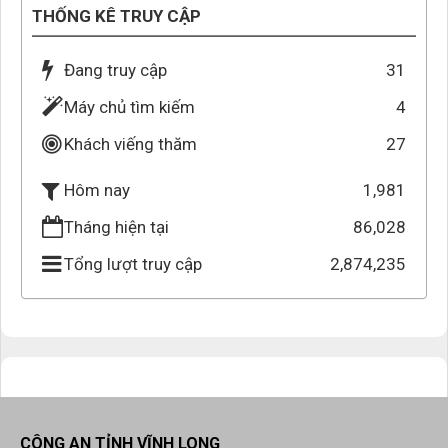
THỐNG KÊ TRUY CẬP
Nghị định số 24/2025/NĐ-CP
Thời gian đăng: 21/04/2025
lượt xem: 99 | lượt tải:64
Đang truy cập
31
Quyết định 280/QĐ-BGDĐT
Máy chủ tìm kiếm
4
Quyết định số 280/QĐ-BGDĐT
Khách viếng thăm
27
Thời gian đăng: 21/04/2025
lượt xem: 97 | lượt tải:62
1,981
Hôm nay
Tháng hiện tại
86,028
Tổng lượt truy cập
2,874,235
CÔNG AN TỈNH VĨNH LONG