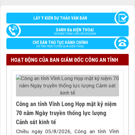
LẤY Ý KIẾN DỰ THẢO VĂN BẢN
DANH BẠ ĐIỆN THOẠI
SỐ ĐIỆN THOẠI LIÊN HỆ CƠ QUAN
CHỈ DẪN THỦ TỤC HÀNH CHÍNH
HỖ TRỢ TRỰC TUYẾN QUA ĐIỆN THOẠI
HOẠT ĐỘNG CỦA BAN GIÁM ĐỐC CÔNG AN TỈNH
Công an tỉnh Vĩnh Long Họp mặt kỷ niệm
70 năm Ngày truyền thống lực lượng
Cảnh sát kinh tế
Chiều ngày 05/8/2026, Công an tỉnh Vĩnh