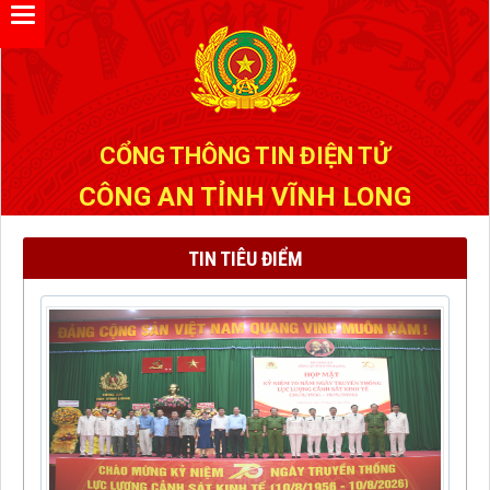
Đã kết nối EMC
CỔNG THÔNG TIN ĐIỆN TỬ
CÔNG AN TỈNH VĨNH LONG
TIN TIÊU ĐIỂM