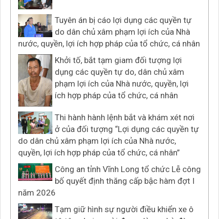
Tuyên án bị cáo lợi dụng các quyền tự
do dân chủ xâm phạm lợi ích của Nhà
nước, quyền, lợi ích hợp pháp của tổ chức, cá nhân
Khởi tố, bắt tạm giam đối tượng lợi
dụng các quyền tự do, dân chủ xâm
phạm lợi ích của Nhà nước, quyền, lợi
ích hợp pháp của tổ chức, cá nhân
Thi hành hành lệnh bắt và khám xét nơi
Nghị định 68/2025/NĐ-CP
ở của đối tượng “Lợi dụng các quyền tự
Nghị định số 68/2025/NĐ-CP
do dân chủ xâm phạm lợi ích của Nhà nước,
Thời gian đăng: 21/04/2025
quyền, lợi ích hợp pháp của tổ chức, cá nhân”
lượt xem: 149 | lượt tải:91
Công an tỉnh Vĩnh Long tổ chức Lễ công
Thông tư 12/2025/TT-BCA
bố quyết định thăng cấp bậc hàm đợt I
Thông tư 12/2025/TT-BCA
năm 2026
Thời gian đăng: 21/04/2025
lượt xem: 188 | lượt tải:75
Tạm giữ hình sự người điều khiển xe ô