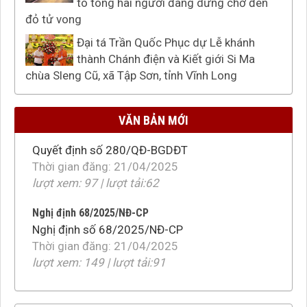
tô tông hai người đang dừng chờ đèn
Nghị định 24/2025/NĐ-CP
đỏ tử vong
Nghị định số 24/2025/NĐ-CP
Thời gian đăng: 21/04/2025
Đại tá Trần Quốc Phục dự Lễ khánh
lượt xem: 99 | lượt tải:64
thành Chánh điện và Kiết giới Si Ma
chùa Sleng Cũ, xã Tập Sơn, tỉnh Vĩnh Long
Quyết định 280/QĐ-BGDĐT
Quyết định số 280/QĐ-BGDĐT
Thời gian đăng: 21/04/2025
VĂN BẢN MỚI
lượt xem: 97 | lượt tải:62
Nghị định 68/2025/NĐ-CP
Nghị định số 68/2025/NĐ-CP
Thời gian đăng: 21/04/2025
lượt xem: 149 | lượt tải:91
Thông tư 12/2025/TT-BCA
Thông tư 12/2025/TT-BCA
Thời gian đăng: 21/04/2025
lượt xem: 188 | lượt tải:75
Nghị định 24/2025/NĐ-CP