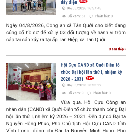
dây điện
06/08/2026 16:57:45
Đã xem: 61
Phản hồi: 0
Ngày 04/8/2026, Công an xã Tân Quới cho biết đang
củng cố hồ sơ để xử lý 03 đối tượng về hành vi trộm
cắp tài sản xảy ra tại ấp Tân Hiệp, xã Tân Quới.
Xem tiếp
Hội Cựu CAND xã Quới Điền tổ
chức Đại hội lần thứ I, nhiệm kỳ
2026 - 2031
06/08/2026 16:55:29
Đã xem: 9
Phản hồi: 0
Vừa qua, Hội Cựu Công an
nhân dân (CAND) xã Quới Điền tổ chức thành công Đại
hội lần thứ I, nhiệm kỳ 2026 – 2031. Đến dự có Đại tá
Nguyễn Hồng Phúc, Phó Chủ tịch Hội Cựu CAND tỉnh
Vĩnh Long; đồng chí Đại tá Nguyễn Minh Hùng, Phó