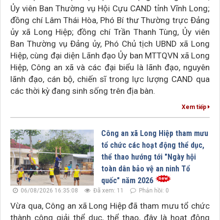
Ủy viên Ban Thường vụ Hội Cựu CAND tỉnh Vĩnh Long;
đồng chí Lâm Thái Hòa, Phó Bí thư Thường trực Đảng
ủy xã Long Hiệp; đồng chí Trần Thanh Tùng, Ủy viên
Ban Thường vụ Đảng ủy, Phó Chủ tịch UBND xã Long
Hiệp, cùng đại diện Lãnh đạo Ủy ban MTTQVN xã Long
Hiệp, Công an xã và các đại biểu là lãnh đạo, nguyên
lãnh đạo, cán bộ, chiến sĩ trong lực lượng CAND qua
các thời kỳ đang sinh sống trên địa bàn.
Xem tiếp
Công an xã Long Hiệp tham mưu
tổ chức các hoạt động thể dục,
thể thao hướng tới "Ngày hội
toàn dân bảo vệ an ninh Tổ
quốc" năm 2026
06/08/2026 16:35:08
Đã xem: 11
Phản hồi: 0
Vừa qua, Công an xã Long Hiệp đã tham mưu tổ chức
thành công giải thể dục, thể thao, đây là hoạt động