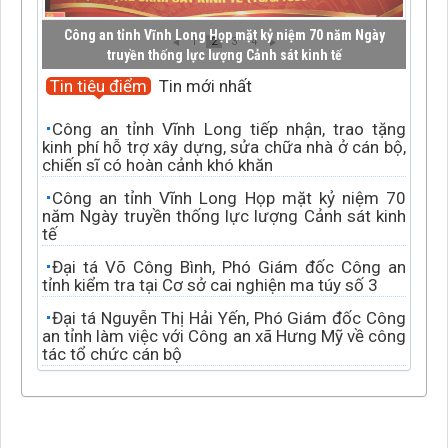
Công an tỉnh Vĩnh Long Họp mặt kỷ niệm 70 năm Ngày
1
2
3
4
truyền thống lực lượng Cảnh sát kinh tế
Tin tiêu điểm
Tin mới nhất
Công an tỉnh Vĩnh Long tiếp nhận, trao tặng
kinh phí hỗ trợ xây dựng, sửa chữa nhà ở cán bộ,
chiến sĩ có hoàn cảnh khó khăn
Công an tỉnh Vĩnh Long Họp mặt kỷ niệm 70
năm Ngày truyền thống lực lượng Cảnh sát kinh
tế
Đại tá Võ Công Bình, Phó Giám đốc Công an
tỉnh kiểm tra tại Cơ sở cai nghiện ma túy số 3
Đại tá Nguyễn Thị Hải Yến, Phó Giám đốc Công
an tỉnh làm việc với Công an xã Hưng Mỹ về công
tác tổ chức cán bộ