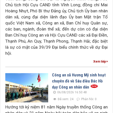
Chủ tịch Hội Cựu CAND tỉnh Vĩnh Long; đồng chí Mai
Hoàng Nhựt, Phó Bí thư Đảng ủy, Chủ tịch Ủy ban nhân
dân xã, cùng đại diện lãnh đạo Ủy ban Mặt trận Tổ
quốc Việt Nam xã, Công an xã, Ban Chỉ huy Quân sự,
các ban, ngành, đoàn thể xã; đến dự còn có đại diện
Ban Chỉ huy Công an và Hội Cựu CAND các xã Đại Điền,
Thạnh Phú, An Quy, Thạnh Phong, Thạnh Hải; đặc biệt
là sự có mặt của 39/39 Đại biểu chính thức về dự Đại
hội.
Xem tiếp
Công an xã Hương Mỹ sinh hoạt
chuyên đề về Sáu điều Bác Hồ
dạy Công an nhân dân
06/08/2026 16:50:48
Đã xem: 24
Phản hồi: 0
Hướng tới kỷ niệm 81 năm Ngày truyền thống Công an