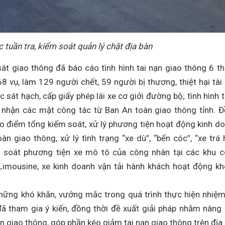
tuần tra, kiểm soát quản lý chặt địa bàn
sát giao thông đã báo cáo tình hình tai nạn giao thông 6 t
8 vụ, làm 129 người chết, 59 người bị thương, thiệt hại tài
 sát hạch, cấp giấy phép lái xe cơ giới đường bộ; tình hình t
p nhận các mặt công tác từ Ban An toàn giao thông tỉnh. 
ao điểm tổng kiểm soát, xử lý phương tiện hoạt động kinh d
àn giao thông, xử lý tình trạng “xe dù”, “bến cóc”, “xe trá 
rà soát phương tiện xe mô tô của công nhân tại các khu 
 Limousine, xe kinh doanh vận tải hành khách hoạt động k
hững khó khăn, vướng mắc trong quá trình thực hiện nhiệm
đã tham gia ý kiến, đồng thời đề xuất giải pháp nhằm nâng
n giao thông, góp phần kéo giảm tai nạn giao thông trên địa