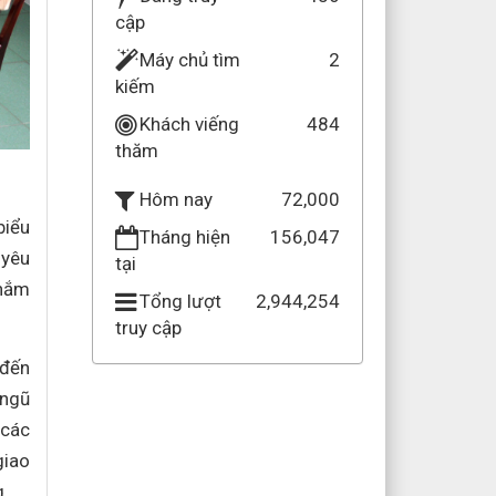
cập
Máy chủ tìm
2
kiếm
Khách viếng
484
thăm
72,000
Hôm nay
biểu
Tháng hiện
156,047
 yêu
tại
 nắm
Tổng lượt
2,944,254
truy cập
 đến
 ngũ
 các
giao
g.