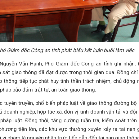
hó Giám đốc Công an tỉnh phát biểu kết luận buổi làm việc
á Nguyễn Văn Hạnh, Phó Giám đốc Công an tỉnh ghi nhận, 
sát giao thông đã đạt được trong thời gian qua. Đồng chí
ao thông tiếp tục phát huy tinh thần trách nhiệm, chủ động
i pháp bảo đảm trật tự, an toàn giao thông.
c tuyên truyền, phổ biến pháp luật về giao thông đường bộ
ủ doanh nghiệp, hợp tác xã, đơn vị kinh doanh vận tải và đội
háp luật. Đồng thời, tăng cường tuần tra, kiểm soát trên
phương tiện lớn, các khu vực thường xuyên xảy ra tai nạn 
i vi phạm là nguyên nhân trực tiếp dẫn đến tai nạn giao thôn