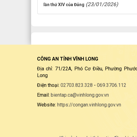
(23/01/2026)
lần thứ XIV của Đảng
CÔNG AN TỈNH VĨNH LONG
Địa chỉ: 71/22A, Phó Cơ Điều, Phường Phước
Long
Điện thoại:
02703.823.328
-
069.3706.112
Email:
bientap.ca@vinhlong.gov.vn
Website:
https://congan.vinhlong.gov.vn