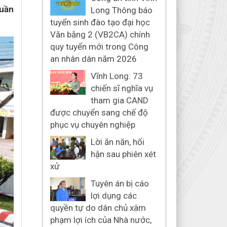
Tuần
Long Thông báo
tuyển sinh đào tạo đại học
Văn bằng 2 (VB2CA) chính
quy tuyển mới trong Công
an nhân dân năm 2026
Vĩnh Long: 73
chiến sĩ nghĩa vụ
tham gia CAND
được chuyển sang chế độ
phục vụ chuyên nghiệp
Lời ăn năn, hối
hận sau phiên xét
xử
Tuyên án bị cáo
lợi dụng các
quyền tự do dân chủ xâm
phạm lợi ích của Nhà nước,