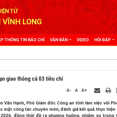
IỆN TỬ
 VĨNH LONG
P THÔNG TIN BÁO CHÍ
VĂN BẢN
VIDEO
HỎI ĐÁP
ạn giao thông cả 03 tiêu chí
A-
A
A+
ễn Văn Hạnh, Phó Giám đốc Công an tỉnh làm việc với P
ác mặt công tác chuyên môn, đánh giá kết quả thực hiện
2026, đồng thời đề ra phương hướng, nhiệm vụ trọng