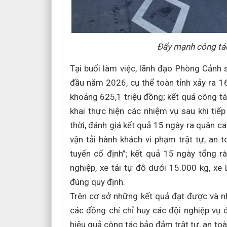
Đẩy mạnh công tác 
Tại buổi làm việc, lãnh đạo Phòng Cảnh 
đầu năm 2026, cụ thể toàn tỉnh xảy ra 16
khoảng 625,1 triệu đồng; kết quả công tác
khai thực hiện các nhiệm vụ sau khi tiế
thời, đánh giá kết quả 15 ngày ra quân c
vận tải hành khách vi phạm trật tự, an to
tuyến cố định”; kết quả 15 ngày tổng 
nghiệp, xe tải tự đỗ dưới 15.000 kg, xe
đúng quy định.
Trên cơ sở những kết quả đạt được và n
các đồng chí chỉ huy các đội nghiệp vụ 
hiệu quả công tác bảo đảm trật tự, an toà