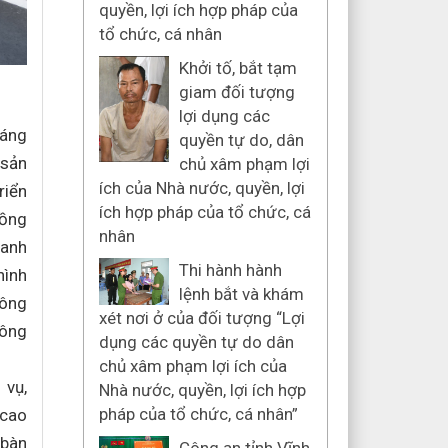
quyền, lợi ích hợp pháp của
tổ chức, cá nhân
Khởi tố, bắt tạm
giam đối tượng
lợi dụng các
háng
quyền tự do, dân
 sản
chủ xâm phạm lợi
ích của Nhà nước, quyền, lợi
riển
ích hợp pháp của tổ chức, cá
Đồng
nhân
oanh
Thi hành hành
hình
lệnh bắt và khám
công
xét nơi ở của đối tượng “Lợi
hông
dụng các quyền tự do dân
chủ xâm phạm lợi ích của
 vụ,
Nhà nước, quyền, lợi ích hợp
pháp của tổ chức, cá nhân”
 cao
 bàn