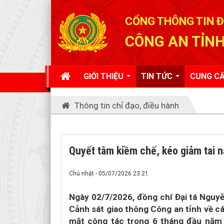
Đã kết nối EMC
CỔNG THÔNG TIN Đ
CÔNG AN TỈNH
GIỚI THIỆU
TIN TỨC
CUNG CẤ
Thông tin chỉ đạo, điều hành
Quyết tâm kiềm chế, kéo giảm tai n
Chủ nhật - 05/07/2026 23:21
Ngày 02/7/2026, đồng chí Đại tá Nguy
Cảnh sát giao thông Công an tỉnh về c
mặt công tác trong 6 tháng đầu năm 