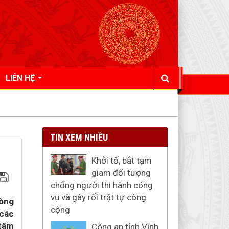
LIÊN HỆ
TIN XEM NHIỀU
Khởi tố, bắt tạm
giam đối tượng
chống người thi hành công
vụ và gây rối trật tự công
hòng
cộng
 các
 tâm
Công an tỉnh Vĩnh