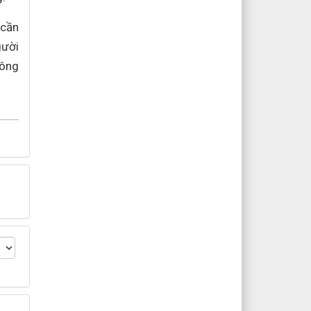
 cần
gười
hông