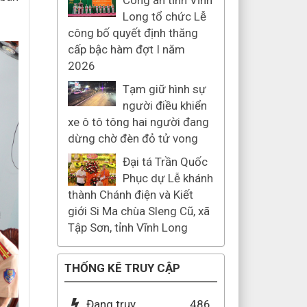
Công an tỉnh Vĩnh
Long tổ chức Lễ
công bố quyết định thăng
cấp bậc hàm đợt I năm
2026
Tạm giữ hình sự
người điều khiển
xe ô tô tông hai người đang
dừng chờ đèn đỏ tử vong
Đại tá Trần Quốc
Phục dự Lễ khánh
thành Chánh điện và Kiết
giới Si Ma chùa Sleng Cũ, xã
Tập Sơn, tỉnh Vĩnh Long
THỐNG KÊ TRUY CẬP
Đang truy
486