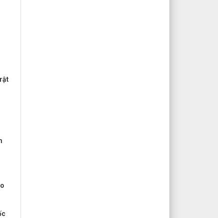
rật
m
ào
ốc