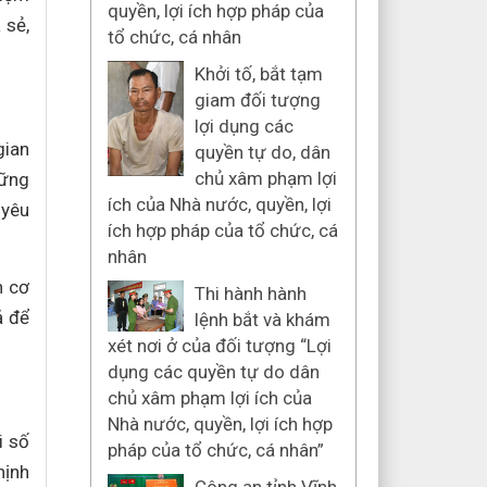
quyền, lợi ích hợp pháp của
 sẻ,
tổ chức, cá nhân
Khởi tố, bắt tạm
giam đối tượng
lợi dụng các
gian
quyền tự do, dân
chủ xâm phạm lợi
hững
ích của Nhà nước, quyền, lợi
 yêu
ích hợp pháp của tổ chức, cá
nhân
n cơ
Thi hành hành
ả để
lệnh bắt và khám
xét nơi ở của đối tượng “Lợi
dụng các quyền tự do dân
chủ xâm phạm lợi ích của
Nhà nước, quyền, lợi ích hợp
i số
pháp của tổ chức, cá nhân”
hịnh