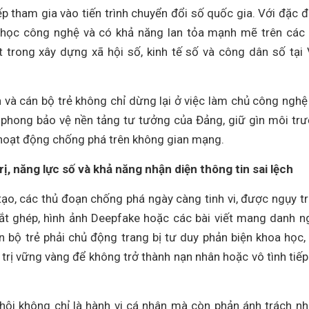
ếp tham gia vào tiến trình chuyển đổi số quốc gia. Với đặc 
a học công nghệ và có khả năng lan tỏa mạnh mẽ trên các
t trong xây dựng xã hội số, kinh tế số và công dân số tại 
n và cán bộ trẻ không chỉ dừng lại ở việc làm chủ công ngh
 phong bảo vệ nền tảng tư tưởng của Đảng, giữ gìn môi tr
 hoạt động chống phá trên không gian mạng.
, năng lực số và khả năng nhận diện thông tin sai lệch
n tạo, các thủ đoạn chống phá ngày càng tinh vi, được ngụy t
 cắt ghép, hình ảnh Deepfake hoặc các bài viết mang danh n
cán bộ trẻ phải chủ động trang bị tư duy phản biện khoa học,
 trị vững vàng để không trở thành nạn nhân hoặc vô tình tiếp
 hội không chỉ là hành vi cá nhân mà còn phản ánh trách n