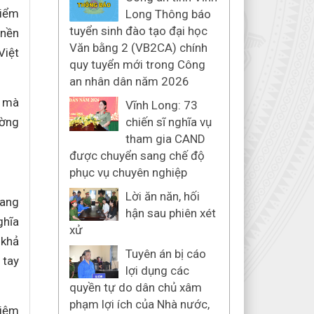
điểm
Long Thông báo
tuyển sinh đào tạo đại học
 nền
Văn bằng 2 (VB2CA) chính
Việt
quy tuyển mới trong Công
an nhân dân năm 2026
ệ mà
Vĩnh Long: 73
ường
chiến sĩ nghĩa vụ
tham gia CAND
được chuyển sang chế độ
phục vụ chuyên nghiệp
Lời ăn năn, hối
rang
hận sau phiên xét
ghĩa
xử
 khả
Tuyên án bị cáo
 tay
lợi dụng các
quyền tự do dân chủ xâm
phạm lợi ích của Nhà nước,
hiệm