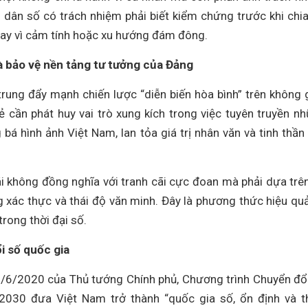
dân số có trách nhiệm phải biết kiểm chứng trước khi chia
thay vì cảm tính hoặc xu hướng đám đông.
và bảo vệ nền tảng tư tưởng của Đảng
 trung đẩy mạnh chiến lược “diễn biến hòa bình” trên không 
ẻ cần phát huy vai trò xung kích trong việc tuyên truyền n
bá hình ảnh Việt Nam, lan tỏa giá trị nhân văn và tinh thần
ái không đồng nghĩa với tranh cãi cực đoan mà phải dựa trê
g xác thực và thái độ văn minh. Đây là phương thức hiệu qu
trong thời đại số.
i số quốc gia
/6/2020 của Thủ tướng Chính phủ, Chương trình Chuyển đổ
030 đưa Việt Nam trở thành “quốc gia số, ổn định và t