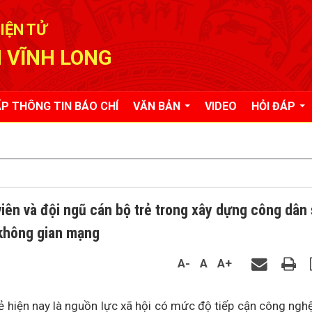
IỆN TỬ
 VĨNH LONG
P THÔNG TIN BÁO CHÍ
VĂN BẢN
VIDEO
HỎI ĐÁP
iên và đội ngũ cán bộ trẻ trong xây dựng công dân
 không gian mạng
A-
A
A+
rẻ hiện nay là nguồn lực xã hội có mức độ tiếp cận công ngh