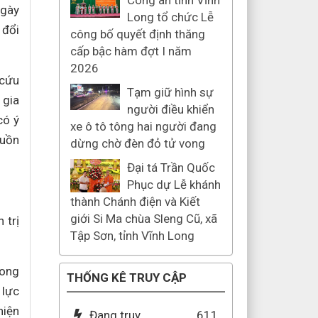
Công an tỉnh Vĩnh
ngày
Long tổ chức Lễ
 đổi
công bố quyết định thăng
cấp bậc hàm đợt I năm
2026
 cứu
Tạm giữ hình sự
 gia
người điều khiển
có ý
xe ô tô tông hai người đang
guồn
dừng chờ đèn đỏ tử vong
Đại tá Trần Quốc
Phục dự Lễ khánh
thành Chánh điện và Kiết
giới Si Ma chùa Sleng Cũ, xã
 trị
Tập Sơn, tỉnh Vĩnh Long
rong
THỐNG KÊ TRUY CẬP
 lực
hiện
Đang truy
611