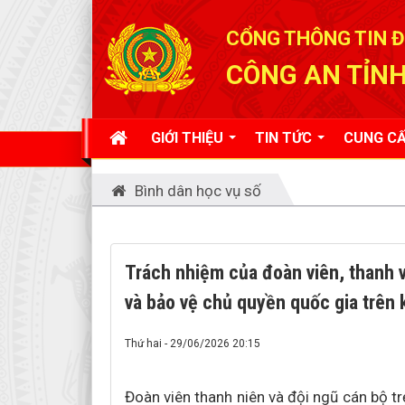
Đã kết nối EMC
CỔNG THÔNG TIN Đ
CÔNG AN TỈNH
GIỚI THIỆU
TIN TỨC
CUNG CẤ
Bình dân học vụ số
Trách nhiệm của đoàn viên, thanh v
và bảo vệ chủ quyền quốc gia trên
Thứ hai - 29/06/2026 20:15
Đoàn viên thanh niên và đội ngũ cán bộ t