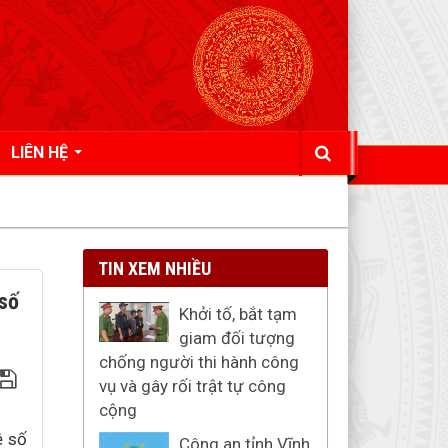
LIÊN HỆ
TIN XEM NHIỀU
 số
Khởi tố, bắt tạm
giam đối tượng
chống người thi hành công
vụ và gây rối trật tự công
cộng
ệ số
Công an tỉnh Vĩnh