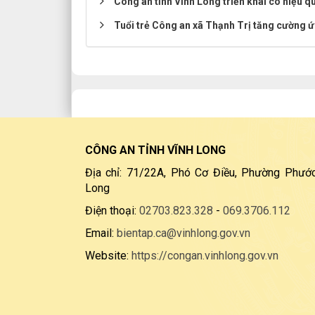
Công an tỉnh Vĩnh Long triển khai có hiệu q
Tuổi trẻ Công an xã Thạnh Trị tăng cường 
CÔNG AN TỈNH VĨNH LONG
Địa chỉ: 71/22A, Phó Cơ Điều, Phường Phước
Long
Điện thoại:
02703.823.328
-
069.3706.112
Email:
bientap.ca@vinhlong.gov.vn
Website:
https://congan.vinhlong.gov.vn