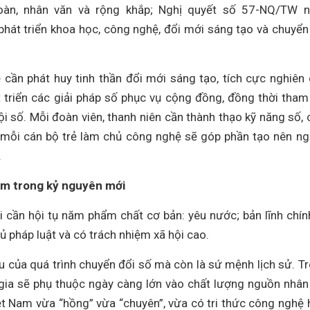
oàn, nhân văn và rộng khắp; Nghị quyết số 57-NQ/TW 
phát triển khoa học, công nghệ, đổi mới sáng tạo và chuyển
ẻ cần phát huy tinh thần đổi mới sáng tạo, tích cực nghiên
triển các giải pháp số phục vụ cộng đồng, đồng thời tham
ội số. Mỗi đoàn viên, thanh niên cần thành thạo kỹ năng số, 
 mỗi cán bộ trẻ làm chủ công nghệ sẽ góp phần tạo nên n
.
am trong kỷ nguyên mới
 cần hội tụ năm phẩm chất cơ bản: yêu nước; bản lĩnh chính
ủ pháp luật và có trách nhiệm xã hội cao.
cầu của quá trình chuyển đổi số mà còn là sứ mệnh lịch sử. T
 gia sẽ phụ thuộc ngày càng lớn vào chất lượng nguồn nhân
ệt Nam vừa “hồng” vừa “chuyên”, vừa có tri thức công nghệ 