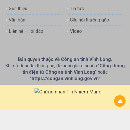
Giới thiệu
Tin tức
Văn bản
Câu hỏi thường gặp
Liên hệ - Hỏi đáp
Video
Bản quyền thuộc về Công an tỉnh Vĩnh Long.
Khi sử dụng lại thông tin, đề nghị ghi rõ nguồn "
Cổng thông
tin điện tử Công an tỉnh Vĩnh Long
" hoặc
"
https://congan.vinhlong.gov.vn
"