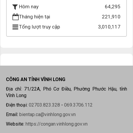
64,295
Hôm nay
Tháng hiện tại
221,910
Tổng lượt truy cập
3,010,117
CÔNG AN TỈNH VĨNH LONG
Địa chỉ: 71/22A, Phó Cơ Điều, Phường Phước Hậu, tỉnh
Vĩnh Long
Điện thoại:
02703.823.328
-
069.3706.112
Email:
bientap.ca@vinhlong.gov.vn
Website:
https://congan.vinhlong.gov.vn