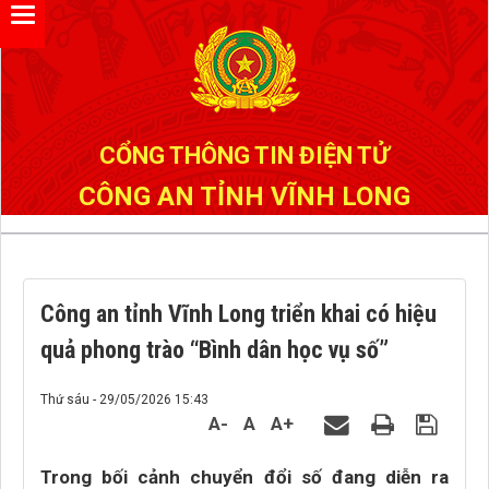
Đã kết nối EMC
CỔNG THÔNG TIN ĐIỆN TỬ
CÔNG AN TỈNH VĨNH LONG
Công an tỉnh Vĩnh Long triển khai có hiệu
quả phong trào “Bình dân học vụ số”
Thứ sáu - 29/05/2026 15:43
A-
A
A+
‎Trong bối cảnh chuyển đổi số đang diễn ra