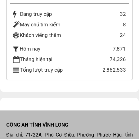
Đang truy cập
32
Máy chủ tìm kiếm
8
Khách viếng thăm
24
7,871
Hôm nay
Tháng hiện tại
74,326
Tổng lượt truy cập
2,862,533
CÔNG AN TỈNH VĨNH LONG
Địa chỉ: 71/22A, Phó Cơ Điều, Phường Phước Hậu, tỉnh