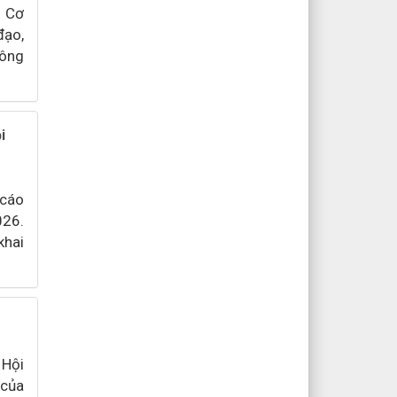
g Cơ
đạo,
Công
i
 cáo
026.
khai
 Hội
 của