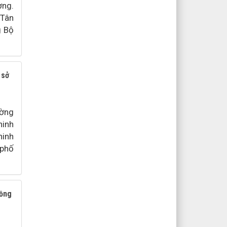
ơng.
 Tân
g Bộ
 sở
ường
ninh
ninh
 phố
đồng