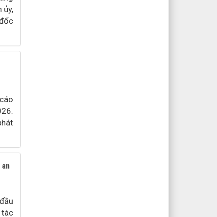
 ủy,
 đốc
 cáo
026.
phát
 an
 đầu
 tác