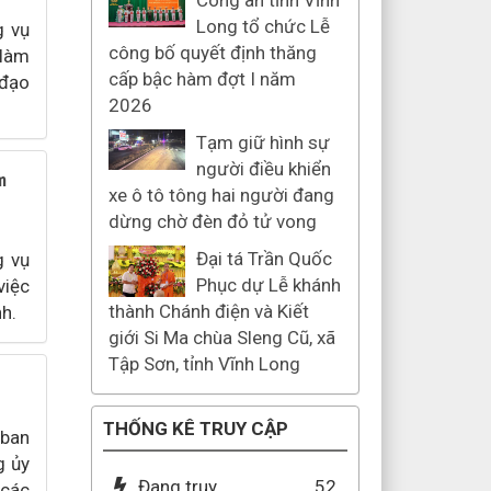
Công an tỉnh Vĩnh
Long tổ chức Lễ
g vụ
công bố quyết định thăng
 làm
cấp bậc hàm đợt I năm
 đạo
2026
Tạm giữ hình sự
người điều khiển
m
xe ô tô tông hai người đang
dừng chờ đèn đỏ tử vong
Đại tá Trần Quốc
g vụ
Phục dự Lễ khánh
việc
thành Chánh điện và Kiết
h.
giới Si Ma chùa Sleng Cũ, xã
Tập Sơn, tỉnh Vĩnh Long
THỐNG KÊ TRUY CẬP
 ban
g ủy
Đang truy
52
 các