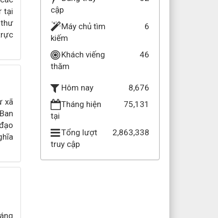
cập
 tại
 thư
Máy chủ tìm
6
trực
kiếm
Khách viếng
46
thăm
8,676
Hôm nay
ự xã
Tháng hiện
75,131
 Ban
tại
 đạo
Tổng lượt
2,863,338
ghĩa
truy cập
ó
háng