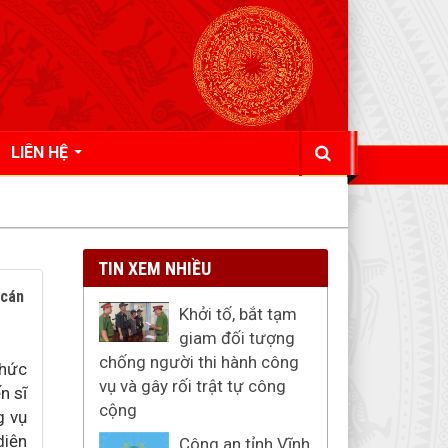
LIÊN HỆ
TIN XEM NHIỀU
 cán
Khởi tố, bắt tạm
giam đối tượng
chống người thi hành công
chức
vụ và gây rối trật tự công
n sĩ
cộng
g vụ
diện
Công an tỉnh Vĩnh