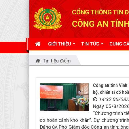
Đã kết nối EMC
CỔNG THÔNG TIN Đ
CÔNG AN TỈNH
GIỚI THIỆU
TIN TỨC
CUNG CẤ
Tin tiêu điểm
Công an tỉnh Vĩnh 
bộ, chiến sĩ có ho
14:32 06/08
Ngày 05/8/2026,
“Chương trình ti
có hoàn cảnh khó khăn”. Dự chương trình
Đảng ủy, Phó Giám đốc Công an tỉnh; ông