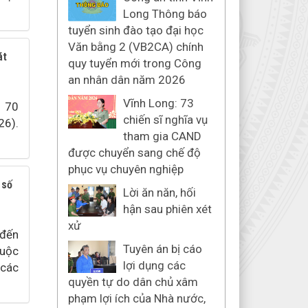
Long Thông báo
tuyển sinh đào tạo đại học
Văn bằng 2 (VB2CA) chính
át
quy tuyển mới trong Công
an nhân dân năm 2026
Vĩnh Long: 73
m 70
chiến sĩ nghĩa vụ
26).
tham gia CAND
được chuyển sang chế độ
phục vụ chuyên nghiệp
 số
Lời ăn năn, hối
hận sau phiên xét
xử
 đến
Tuyên án bị cáo
huộc
lợi dụng các
 các
quyền tự do dân chủ xâm
phạm lợi ích của Nhà nước,