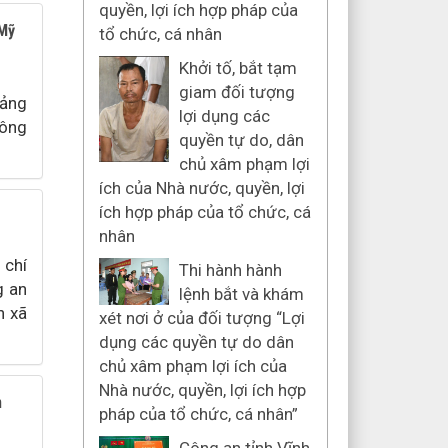
quyền, lợi ích hợp pháp của
 Mỹ
tổ chức, cá nhân
Khởi tố, bắt tạm
giam đối tượng
Đảng
lợi dụng các
Công
quyền tự do, dân
chủ xâm phạm lợi
ích của Nhà nước, quyền, lợi
ích hợp pháp của tổ chức, cá
nhân
 chí
Thi hành hành
g an
lệnh bắt và khám
n xã
xét nơi ở của đối tượng “Lợi
dụng các quyền tự do dân
chủ xâm phạm lợi ích của
Nhà nước, quyền, lợi ích hợp
n
pháp của tổ chức, cá nhân”