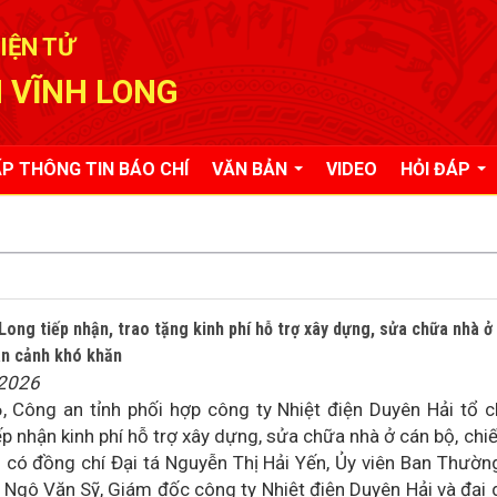
IỆN TỬ
 VĨNH LONG
P THÔNG TIN BÁO CHÍ
VĂN BẢN
VIDEO
HỎI ĐÁP
Long tiếp nhận, trao tặng kinh phí hỗ trợ xây dựng, sửa chữa nhà ở
àn cảnh khó khăn
/2026
 Công an tỉnh phối hợp công ty Nhiệt điện Duyên Hải tổ 
ếp nhận kinh phí hỗ trợ xây dựng, sửa chữa nhà ở cán bộ, chiế
 có đồng chí Đại tá Nguyễn Thị Hải Yến, Ủy viên Ban Thườn
 Ngô Văn Sỹ, Giám đốc công ty Nhiệt điện Duyên Hải và đại 