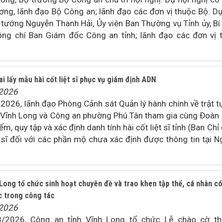
ng, lãnh đạo Bộ Công an; lãnh đạo các đơn vị thuộc Bộ. Dự
 tướng Nguyễn Thanh Hải, Ủy viên Ban Thường vụ Tỉnh ủy, Bí
ồng chí Ban Giám đốc Công an tỉnh; lãnh đạo các đơn vị 
ai lấy mẫu hài cốt liệt sĩ phục vụ giám định ADN
/2026
026, lãnh đạo Phòng Cảnh sát Quản lý hành chính về trật t
h Vĩnh Long và Công an phường Phú Tân tham gia cùng Đoàn
ếm, quy tập và xác định danh tính hài cốt liệt sĩ tỉnh (Ban Chỉ
t sĩ đối với các phần mộ chưa xác định được thông tin tại N
Long tổ chức sinh hoạt chuyên đề và trao khen tập thể, cá nhân c
c trong công tác
/2026
/2026, Công an tỉnh Vĩnh Long tổ chức Lễ chào cờ t