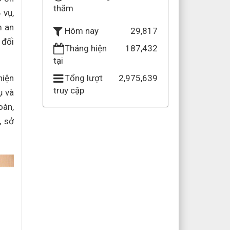
Khách viếng
39
 vụ,
thăm
m an
 đối
29,817
Hôm nay
Tháng hiện
187,432
tại
hiện
Tổng lượt
2,975,639
ụ và
truy cập
oàn,
, sở