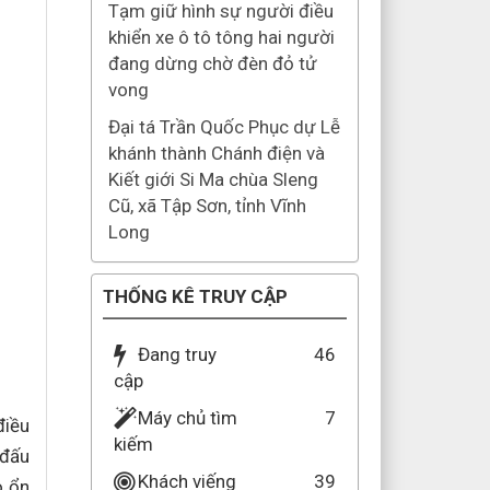
năm 2026
Tạm giữ hình sự người điều
khiển xe ô tô tông hai người
đang dừng chờ đèn đỏ tử
vong
Đại tá Trần Quốc Phục dự Lễ
khánh thành Chánh điện và
Kiết giới Si Ma chùa Sleng
Cũ, xã Tập Sơn, tỉnh Vĩnh
Long
THỐNG KÊ TRUY CẬP
Đang truy
46
cập
điều
Máy chủ tìm
7
 đấu
kiếm
o ổn