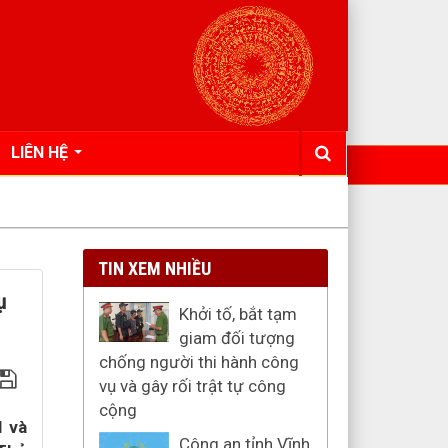
LIÊN HỆ
TIN XEM NHIỀU
ụ
Khởi tố, bắt tạm
giam đối tượng
chống người thi hành công
vụ và gây rối trật tự công
cộng
I và
Công an tỉnh Vĩnh