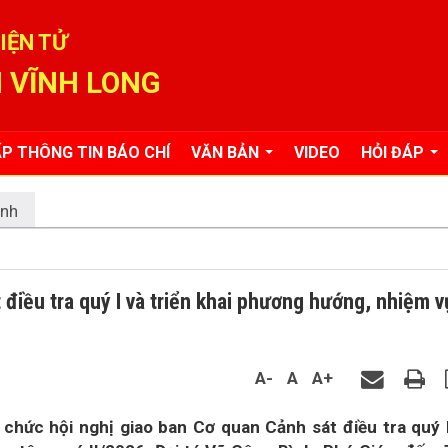
IỆN TỬ
 VĨNH LONG
P THÔNG TIN BÁO CHÍ
VĂN BẢN
VIDEO
HỎI ĐÁP
ỉnh
 điều tra quý I và triển khai phương hướng, nhiệm v
A-
A
A+
chức hội nghị giao ban Cơ quan Cảnh sát điều tra quý 