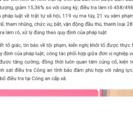
 tượng, giảm 15,36% so với cùng kỳ; điều tra làm rõ 458/496
 pháp luật về trật tự xã hội, 119 vụ ma túy, 21 vụ xâm phạ
tế, tham nhũng, chức vụ; bắt, vận động đầu thú, thanh loại 28
ra làm rõ, xử lý đúng theo quy định của pháp luật.
ết tố giác, tin báo về tội phạm, kiến nghị khởi tố được thực 
uy định của pháp luật; công tác phối hợp giữa đơn vị nghiệp v
 được tăng cường; đồng thời luôn quan tâm củng cố, kiện t
nh sát điều tra Công an tỉnh bảo đảm phù hợp với năng lực
 bố điều tra tại Công an cấp xã.