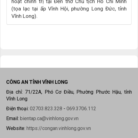
hoạt chính trị tại Đền thờ Chủ tịch Hồ Chí Minh
(tọa lạc tại ấp Vĩnh Hội, phường Long Đức, tỉnh
Vĩnh Long).
CÔNG AN TỈNH VĨNH LONG
Địa chỉ: 71/22A, Phó Cơ Điều, Phường Phước Hậu, tỉnh
Vĩnh Long
Điện thoại:
02703.823.328
-
069.3706.112
Email:
bientap.ca@vinhlong.gov.vn
Website:
https://congan.vinhlong.gov.vn