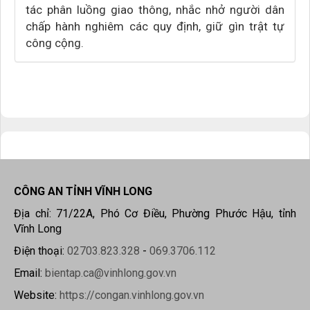
tác phân luồng giao thông, nhắc nhở người dân
chấp hành nghiêm các quy định, giữ gìn trật tự
công cộng.
CÔNG AN TỈNH VĨNH LONG
Địa chỉ: 71/22A, Phó Cơ Điều, Phường Phước Hậu, tỉnh
Vĩnh Long
Điện thoại:
02703.823.328
-
069.3706.112
Email:
bientap.ca@vinhlong.gov.vn
Website:
https://congan.vinhlong.gov.vn