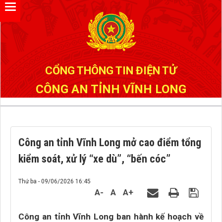
Đã kết nối EMC
CỔNG THÔNG TIN ĐIỆN TỬ
CÔNG AN TỈNH VĨNH LONG
Công an tỉnh Vĩnh Long mở cao điểm tổng
kiểm soát, xử lý “xe dù”, “bến cóc”
Thứ ba - 09/06/2026 16:45
A-
A
A+
Công an tỉnh Vĩnh Long ban hành kế hoạch về