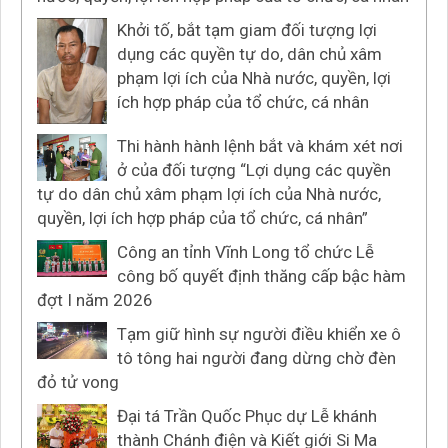
Khởi tố, bắt tạm giam đối tượng lợi
dụng các quyền tự do, dân chủ xâm
phạm lợi ích của Nhà nước, quyền, lợi
ích hợp pháp của tổ chức, cá nhân
Thi hành hành lệnh bắt và khám xét nơi
ở của đối tượng “Lợi dụng các quyền
tự do dân chủ xâm phạm lợi ích của Nhà nước,
quyền, lợi ích hợp pháp của tổ chức, cá nhân”
Công an tỉnh Vĩnh Long tổ chức Lễ
công bố quyết định thăng cấp bậc hàm
đợt I năm 2026
Tạm giữ hình sự người điều khiển xe ô
tô tông hai người đang dừng chờ đèn
đỏ tử vong
Đại tá Trần Quốc Phục dự Lễ khánh
thành Chánh điện và Kiết giới Si Ma