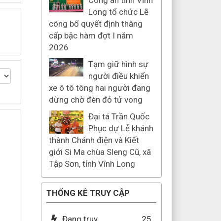
Công an tỉnh Vĩnh
Long tổ chức Lễ
công bố quyết định thăng
cấp bậc hàm đợt I năm
2026
Tạm giữ hình sự
người điều khiển
xe ô tô tông hai người đang
dừng chờ đèn đỏ tử vong
Đại tá Trần Quốc
Phục dự Lễ khánh
thành Chánh điện và Kiết
giới Si Ma chùa Sleng Cũ, xã
Tập Sơn, tỉnh Vĩnh Long
THỐNG KÊ TRUY CẬP
Đang truy
25