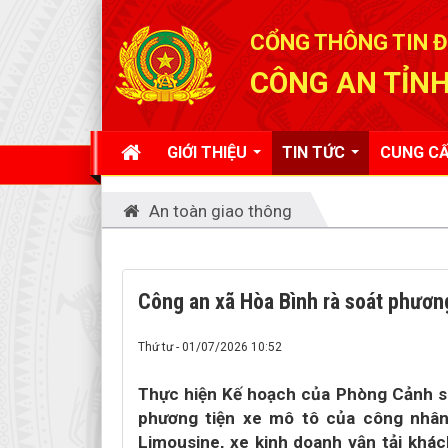
Đã kết nối EMC
CỔNG THÔNG TIN Đ
CÔNG AN TỈNH
GIỚI THIỆU
TIN TỨC
CUNG CẤ
An toàn giao thông
Công an xã Hòa Bình rà soát phương
Thứ tư - 01/07/2026 10:52
Thực hiện Kế hoạch của Phòng Cảnh sá
phương tiện xe mô tô của công nhân 
Limousine, xe kinh doanh vận tải khá