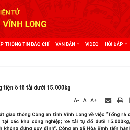
IỆN TỬ
 VĨNH LONG
P THÔNG TIN BÁO CHÍ
VĂN BẢN
VIDEO
HỎI ĐÁP
 tiện ô tô tải dưới 15.000kg
A-
A
A+
t giao thông Công an tỉnh Vĩnh Long về việc “Tổng rà 
tại các khu công nghiệp; xe tải tự đổ dưới 15.000kg
ch không đúng quy định”, Công an xã Hòa Bình tiến hàn