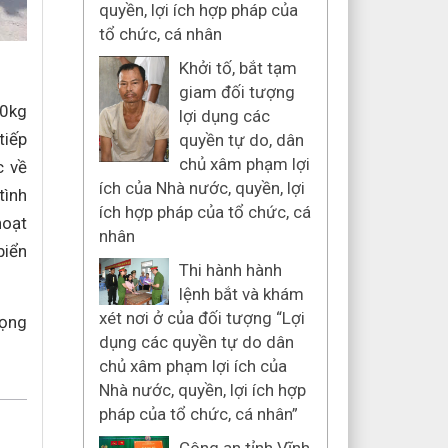
quyền, lợi ích hợp pháp của
tổ chức, cá nhân
Khởi tố, bắt tạm
giam đối tượng
00kg
lợi dụng các
tiếp
quyền tự do, dân
chủ xâm phạm lợi
c về
ích của Nhà nước, quyền, lợi
tình
ích hợp pháp của tổ chức, cá
hoạt
nhân
biển
Thi hành hành
lệnh bắt và khám
xét nơi ở của đối tượng “Lợi
rọng
dụng các quyền tự do dân
chủ xâm phạm lợi ích của
Nhà nước, quyền, lợi ích hợp
pháp của tổ chức, cá nhân”