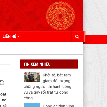
LIÊN HỆ
TIN XEM NHIỀU
Khởi tố, bắt tạm
giam đối tượng
chống người thi hành công
vụ và gây rối trật tự công
soát
cộng
, xe
h rà
Công an tỉnh Vĩnh