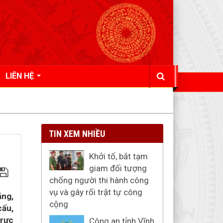
LIÊN HỆ
TIN XEM NHIỀU
Khởi tố, bắt tạm
giam đối tượng
chống người thi hành công
vụ và gây rối trật tự công
ăng,
cộng
cấu,
trực
Công an tỉnh Vĩnh