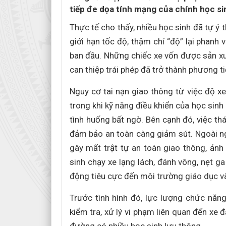
tiếp đe dọa tính mạng của chính học si
Thực tế cho thấy, nhiều học sinh đã tự ý 
giới hạn tốc độ, thậm chí “độ” lại phanh
ban đầu. Những chiếc xe vốn được sản xuất
can thiệp trái phép đã trở thành phương t
Nguy cơ tai nạn giao thông từ việc độ xe
trong khi kỹ năng điều khiển của học sinh 
tình huống bất ngờ. Bên cạnh đó, việc th
đảm bảo an toàn càng giảm sút. Ngoài nguy
gây mất trật tự an toàn giao thông, ả
sinh chạy xe lạng lách, đánh võng, nẹt 
động tiêu cực đến môi trường giáo dục và
Trước tình hình đó, lực lượng chức năn
kiểm tra, xử lý vi phạm liên quan đến xe 