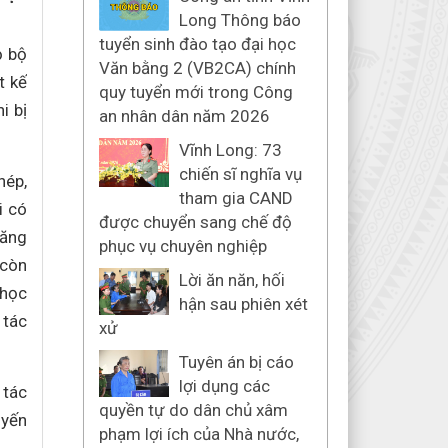
Long Thông báo
tuyển sinh đào tạo đại học
ỏ bộ
Văn bằng 2 (VB2CA) chính
t kế
quy tuyển mới trong Công
i bị
an nhân dân năm 2026
Vĩnh Long: 73
chiến sĩ nghĩa vụ
hép,
tham gia CAND
i có
được chuyển sang chế độ
năng
phục vụ chuyên nghiệp
 còn
Lời ăn năn, hối
 học
hận sau phiên xét
 tác
xử
Tuyên án bị cáo
lợi dụng các
 tác
quyền tự do dân chủ xâm
uyến
phạm lợi ích của Nhà nước,