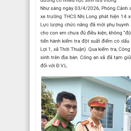
đường có nhiều học sinh lưu thông.
Như sáng ngày 03/4/2026, Phòng Cảnh sát
xe trường THCS Nhị Long phát hiện 14 xe 
Lực lượng chức năng đã mời phụ huynh h
cho con em chưa đủ điều kiện, không “độ”
tiến hành kiểm tra đột xuất điểm có dấu
Lợi 1, xã Thới Thuận). Qua kiểm tra, Công
sinh trên địa bàn. Công an xã đã tạm giữ
đối với Đ.V.L.