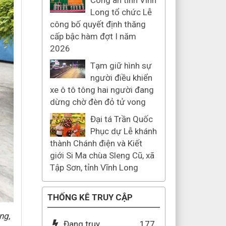
Công an tỉnh Vĩnh
Long tổ chức Lễ
công bố quyết định thăng
cấp bậc hàm đợt I năm
2026
Tạm giữ hình sự
người điều khiển
xe ô tô tông hai người đang
dừng chờ đèn đỏ tử vong
Đại tá Trần Quốc
Phục dự Lễ khánh
thành Chánh điện và Kiết
giới Si Ma chùa Sleng Cũ, xã
Tập Sơn, tỉnh Vĩnh Long
THỐNG KÊ TRUY CẬP
ng,
Đang truy
177