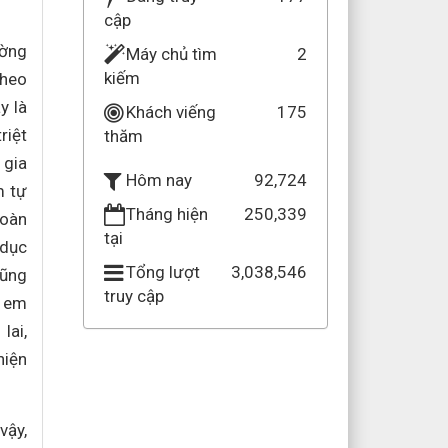
cập
ường
Máy chủ tìm
2
kiếm
theo
y là
Khách viếng
175
riệt
thăm
 gia
92,724
Hôm nay
m tự
Tháng hiện
250,339
toàn
tại
 dục
Tổng lượt
3,038,546
cũng
truy cập
c em
lai,
hiện
vậy,