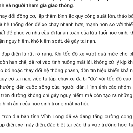
nh và người tham gia giao thông.
thay đổi động cơ, lắp thêm bình ắc quy công suất lớn, tháo b
 và hệ thống đèn để xe chạy nhanh hơn, mạnh hơn so với thiế
 để phục vụ nhu cầu đi lại an toàn của lứa tuổi học sinh, kh
iện nguy hiểm, khó kiểm soát, dễ gây tai nạn.
 đạp điện là rất rõ ràng. Khi tốc độ xe vượt quá mức cho p
còn hạn chế, dễ rơi vào tình huống mất lái, không xử lý kịp kh
áo bỏ hoặc thay đổi hệ thống phanh, đèn tín hiệu khiến khả 
 cơ tai nạn, việc tụ tập, chạy xe đã bị “độ” với tốc độ cao
nh hưởng đến cuộc sống của người dân. Hình ảnh các nhóm
ga trên đường không chỉ gây nguy hiểm mà còn tạo ra những
 hình ảnh của học sinh trong mắt xã hội.
g trên địa bàn tỉnh Vĩnh Long đã và đang tăng cường công
đạp điện, xe máy điện, đặc biệt tại các khu vực trường học, t