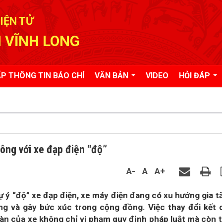
IỆN TỬ
 VĨNH LONG
P THÔNG TIN BÁO CHÍ
VĂN BẢN
VIDEO
HỎI ĐÁP
hông với xe đạp điện “độ”
A-
A
A+
tự ý “độ” xe đạp điện, xe máy điện đang có xu hướng gia t
ng và gây bức xúc trong cộng đồng. Việc thay đổi kết 
oàn của xe không chỉ vi phạm quy định pháp luật mà còn 