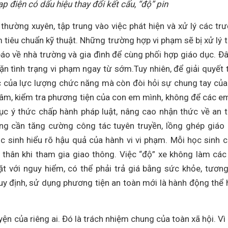
p điện có dấu hiệu thay đổi kết cấu, “độ” pin
 thường xuyên, tập trung vào việc phát hiện và xử lý các tr
 tiêu chuẩn kỹ thuật. Những trường hợp vi phạm sẽ bị xử lý 
báo về nhà trường và gia đình để cùng phối hợp giáo dục. Đâ
n tình trạng vi phạm ngay từ sớm.Tuy nhiên, để giải quyết t
c của lực lượng chức năng mà còn đòi hỏi sự chung tay của
tâm, kiểm tra phương tiện của con em mình, không để các e
 dục ý thức chấp hành pháp luật, nâng cao nhận thức về an 
ng cần tăng cường công tác tuyên truyền, lồng ghép giáo
ọc sinh hiểu rõ hậu quả của hành vi vi phạm. Mỗi học sinh 
 thân khi tham gia giao thông. Việc “độ” xe không làm cá
t với nguy hiểm, có thể phải trả giá bằng sức khỏe, tương 
uy định, sử dụng phương tiện an toàn mới là hành động thể 
ện của riêng ai. Đó là trách nhiệm chung của toàn xã hội. Vì 