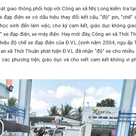
 giao thông phối hợp với Công an xã Nhị Long kiểm tra tại
đạp điện xe có dấu hiệu thay đổi kết cấu, “độ” pin, “chế” 
ọc sinh đến làm việc, cho ký cam kết, giáo dục không gia
 xe đạp điện, xe máy điện. Hay mới đây, Công an xã Thới Th
 hiệu độ chế xe đạp điện của Đ.V.L (sinh năm 2004, ngụ ấp 
 an xã Thới Thuận phát hiện Đ.V.L đã nhận “độ” xe cho nhiều
 các phương tiện, giáo dục và cho viết cam kết không vi p