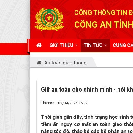
Đã kết nối EMC
CỔNG THÔNG TIN Đ
CÔNG AN TỈNH
GIỚI THIỆU
TIN TỨC
CUNG CẤ
An toàn giao thông
Giữ an toàn cho chính mình - nói k
Thứ năm - 09/04/2026 16:07
Thời gian gần đây, tình trạng học sinh 
tiềm ẩn nguy cơ mất an toàn giao thô
nâng tốc độ, tháo bỏ các bộ phận an t