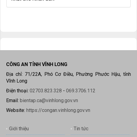
CÔNG AN TỈNH VĨNH LONG
Địa chỉ: 71/22A, Phó Cơ Điều, Phường Phước Hậu, tỉnh
Vĩnh Long
Điện thoại:
02703.823.328
-
069.3706.112
Email:
bientap.ca@vinhlong.gov.vn
Website:
https://congan.vinhlong.gov.vn
Giới thiệu
Tin tức