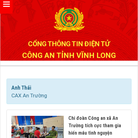
Đã kết nối EMC
CỔNG THÔNG TIN ĐIỆN TỬ
CÔNG AN TỈNH VĨNH LONG
Anh Thái
CAX An Trường
Chi đoàn Công an xã An
Trường tích cực tham gia
hiến máu tình nguyện