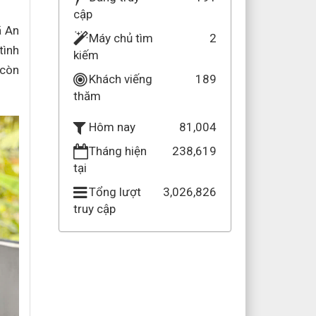
cập
ã An
Máy chủ tìm
2
tình
kiếm
 còn
Khách viếng
189
thăm
81,004
Hôm nay
Tháng hiện
238,619
tại
Tổng lượt
3,026,826
truy cập