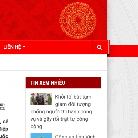
LIÊN HỆ
TIN XEM NHIỀU
Khởi tố, bắt tạm
giam đối tượng
chống người thi hành công
vụ và gây rối trật tự công
, sẻ
cộng
điệp
quốc
Công an tỉnh Vĩnh