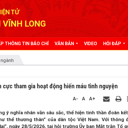
IỆN TỬ
 VĨNH LONG
P THÔNG TIN BÁO CHÍ
VĂN BẢN
VIDEO
HỎI ĐÁP
 ngành
h cực tham gia hoạt động hiến máu tình nguyện
A-
A
A+
g ý nghĩa nhân văn sâu sắc, thể hiện tinh thần đoàn kết
hư thể thương thân” của dân tộc Việt Nam. Với thông 
lại”, ngày 28/5/2026, tại hội trường Ủy ban Mặt trận Tổ 