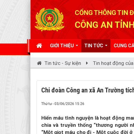
Đã kết nối EMC
CỔNG THÔNG TIN Đ
CÔNG AN TỈNH
GIỚI THIỆU
TIN TỨC
CUNG CẤ
Tin tức - Sự kiện
Tin hoạt động của
Chi đoàn Công an xã An Trường tíc
Thứ tư - 03/06/2026 15:26
Hiến máu tình nguyện là hoạt động man
chia và truyền thống “thương người n
“Một giọt máu cho đi - Một cuộc đời ở 