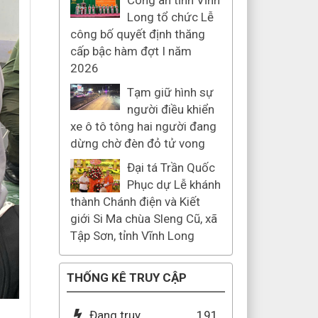
Công an tỉnh Vĩnh
Long tổ chức Lễ
công bố quyết định thăng
cấp bậc hàm đợt I năm
2026
Tạm giữ hình sự
người điều khiển
xe ô tô tông hai người đang
dừng chờ đèn đỏ tử vong
Đại tá Trần Quốc
Phục dự Lễ khánh
thành Chánh điện và Kiết
giới Si Ma chùa Sleng Cũ, xã
Tập Sơn, tỉnh Vĩnh Long
THỐNG KÊ TRUY CẬP
Đang truy
191