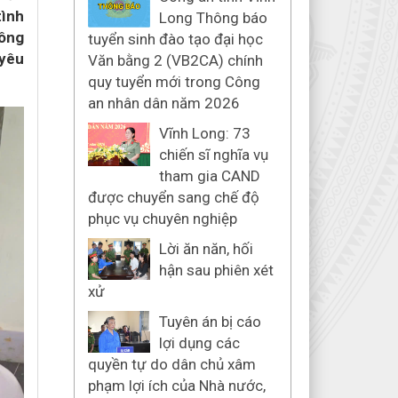
tình
Long Thông báo
hông
tuyển sinh đào tạo đại học
 yêu
Văn bằng 2 (VB2CA) chính
quy tuyển mới trong Công
an nhân dân năm 2026
Vĩnh Long: 73
chiến sĩ nghĩa vụ
tham gia CAND
được chuyển sang chế độ
phục vụ chuyên nghiệp
Lời ăn năn, hối
hận sau phiên xét
xử
Tuyên án bị cáo
lợi dụng các
quyền tự do dân chủ xâm
phạm lợi ích của Nhà nước,