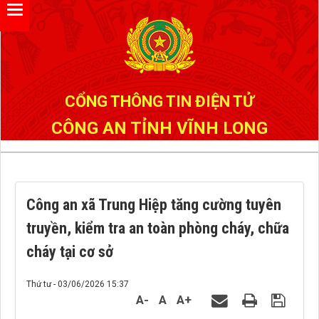
Đã kết nối EMC
CỔNG THÔNG TIN ĐIỆN TỬ
CÔNG AN TỈNH VĨNH LONG
Công an xã Trung Hiệp tăng cường tuyên
truyền, kiểm tra an toàn phòng cháy, chữa
cháy tại cơ sở
Thứ tư - 03/06/2026 15:37
A-
A
A+