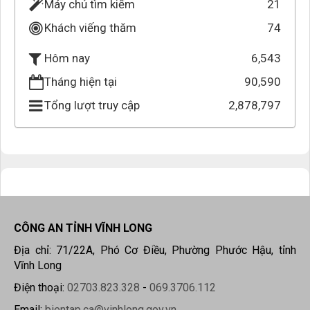
Máy chủ tìm kiếm
21
Khách viếng thăm
74
6,543
Hôm nay
Tháng hiện tại
90,590
Tổng lượt truy cập
2,878,797
CÔNG AN TỈNH VĨNH LONG
Địa chỉ: 71/22A, Phó Cơ Điều, Phường Phước Hậu, tỉnh
Vĩnh Long
Điện thoại:
02703.823.328
-
069.3706.112
Email:
bientap.ca@vinhlong.gov.vn