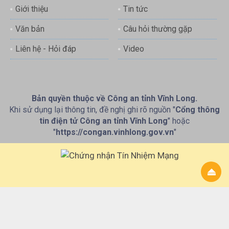
Giới thiệu
Tin tức
Văn bản
Câu hỏi thường gặp
Liên hệ - Hỏi đáp
Video
Bản quyền thuộc về Công an tỉnh Vĩnh Long.
Khi sử dụng lại thông tin, đề nghị ghi rõ nguồn "
Cổng thông
tin điện tử Công an tỉnh Vĩnh Long
" hoặc
"
https://congan.vinhlong.gov.vn
"