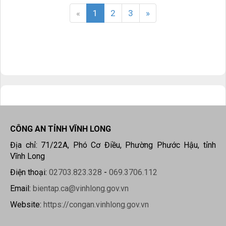
«
1
2
3
»
CÔNG AN TỈNH VĨNH LONG
Địa chỉ: 71/22A, Phó Cơ Điều, Phường Phước Hậu, tỉnh
Vĩnh Long
Điện thoại:
02703.823.328
-
069.3706.112
Email:
bientap.ca@vinhlong.gov.vn
Website:
https://congan.vinhlong.gov.vn