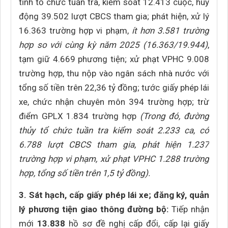
tỉnh tổ chức tuần tra, kiểm soát 12.413 cuộc, huy
động 39.502 lượt CBCS tham gia; phát hiện, xử lý
16.363 trường hợp vi phạm,
ít hơn 3.581 trường
hợp so với cùng kỳ năm 2025 (16.363/19.944)
,
tạm giữ 4.669 phương tiện; xử phạt VPHC 9.008
trường hợp, thu nộp vào ngân sách nhà nước với
tổng số tiền trên 22,36 tỷ đồng; tước giấy phép lái
xe, chức nhận chuyên môn 394 trường hợp; trừ
điểm GPLX 1.834 trường hợp
(Trong đó, đường
thủy tổ chức tuần tra kiểm soát 2.233 ca, có
6.788 lượt CBCS tham gia, phát hiện 1.237
trường hợp vi phạm, xử phạt VPHC 1.288 trường
hợp, tổng số tiền trên 1,5 tỷ đồng).
3. Sát hạch, cấp giấy phép lái xe; đăng ký, quản
lý phương tiện giao thông đường bộ:
Tiếp nhận
mới
13.838
hồ sơ đề nghị cấp đổi, cấp lại giấy