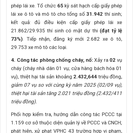
phép lái xe. Tổ chức
65
kỳ sát hạch cấp giấy phép
lái xe ô tô và mô tô cho tổng số
31.942
thí sinh;
kết quả: đủ điều kiện cấp giấy phép lái xe
21.862/29.935 thí sinh có mặt dự thi
(đạt tỷ lệ
73%)
. Tiếp nhận, đăng ký mới 2.682 xe ô tô,
29.753 xe mô tô các loại.
4. Công tác phòng chống cháy, nổ:
Xảy ra
02
vụ
cháy (cháy nhà dân 01 vụ; cửa hàng bách hóa 01
vụ), thiệt hại tài sản khoảng
2.432,644
triệu đồng,
giảm 07 vụ so với cùng kỳ năm 2025 (02/09 vụ),
thiệt hại tài sản tăng 2.021 triệu đồng (2.432/411
triệu đồng).
Phối hợp kiểm tra, hướng dẫn công tác PCCC tại
1.159 cơ sở thuộc diện quản lý về PCCC và CNCH;
phát hiện, xử phạt VPHC 43 trường hợp vi phạm,