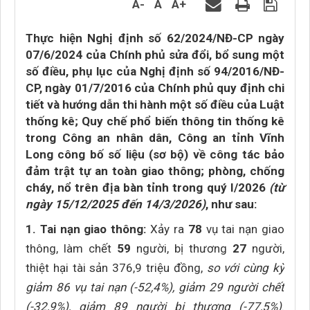
A-
A
A+
Thực hiện Nghị định số 62/2024/NĐ-CP ngày
07/6/2024 của Chính phủ sửa đổi, bổ sung một
số điều, phụ lục của Nghị định số 94/2016/NĐ-
CP, ngày 01/7/2016 của Chính phủ quy định chi
tiết và hướng dẫn thi hành một số điều của Luật
thống kê; Quy chế phổ biến thông tin thống kê
trong Công an nhân dân, Công an tỉnh Vĩnh
Long công bố số liệu (sơ bộ) về công tác bảo
đảm trật tự an toàn giao thông; phòng, chống
cháy, nổ trên địa bàn tỉnh trong quý I/2026
(từ
ngày 15/12/2025 đến 14/3/2026)
, như sau:
1. Tai nạn giao thông:
Xảy ra
78
vụ tai nạn giao
thông, làm chết
59
người, bị thương
27
người,
thiệt hại tài sản 376,9 triệu đồng,
so với cùng kỳ
giảm 86 vụ tai nạn (-52,4%), giảm 29 người chết
(-32,9%), giảm 89 người bị thương (-77,5%)
.