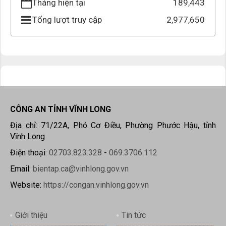
Tháng hiện tại
189,443
Tổng lượt truy cập
2,977,650
CÔNG AN TỈNH VĨNH LONG
Địa chỉ: 71/22A, Phó Cơ Điều, Phường Phước Hậu, tỉnh
Vĩnh Long
Điện thoại:
02703.823.328
-
069.3706.112
Email:
bientap.ca@vinhlong.gov.vn
Website:
https://congan.vinhlong.gov.vn
Giới thiệu
Tin tức