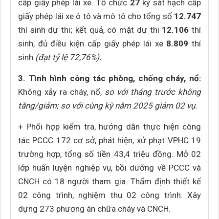
cấp giấy phép lái xe. Tổ chức
27
kỳ sát hạch cấp
giấy phép lái xe ô tô và mô tô cho tổng số
12.747
thí sinh dự thi; kết quả, có mặt dự thi
12.106
thí
sinh, đủ điều kiện cấp giấy phép lái xe
8.809
thí
sinh
(đạt tỷ lệ 72,76%).
3. Tình hình công tác phòng, chống cháy, nổ:
Không xảy ra cháy, nổ,
so với tháng trước không
tăng/giảm; so với cùng kỳ năm 2025 giảm 02 vụ.
+ Phối hợp kiểm tra, hướng dẫn thực hiện công
tác PCCC 172 cơ sở, phát hiện, xử phạt VPHC 19
trường hợp, tổng số tiền 43,4 triệu đồng. Mở 02
lớp huấn luyện nghiệp vụ, bồi dưỡng về PCCC và
CNCH có 18 người tham gia. Thẩm định thiết kế
02 công trình, nghiệm thu 02 công trình. Xây
dựng 273 phương án chữa cháy và CNCH.