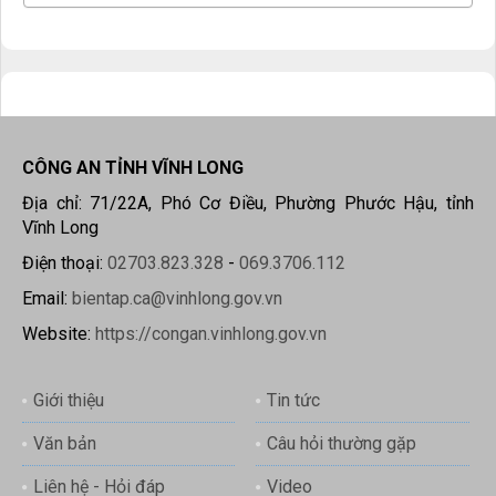
CÔNG AN TỈNH VĨNH LONG
Địa chỉ: 71/22A, Phó Cơ Điều, Phường Phước Hậu, tỉnh
Vĩnh Long
Điện thoại:
02703.823.328
-
069.3706.112
Email:
bientap.ca@vinhlong.gov.vn
Website:
https://congan.vinhlong.gov.vn
Giới thiệu
Tin tức
Văn bản
Câu hỏi thường gặp
Liên hệ - Hỏi đáp
Video