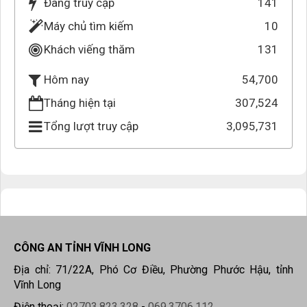
Đang truy cập
141
Máy chủ tìm kiếm
10
Khách viếng thăm
131
54,700
Hôm nay
Tháng hiện tại
307,524
Tổng lượt truy cập
3,095,731
CÔNG AN TỈNH VĨNH LONG
Địa chỉ: 71/22A, Phó Cơ Điều, Phường Phước Hậu, tỉnh
Vĩnh Long
Điện thoại:
02703.823.328
-
069.3706.112