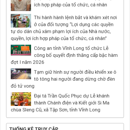
ích hợp pháp của tổ chức, cá nhân
Thi hành hành lệnh bắt và khám xét nơi
ở của đối tượng “Lợi dụng các quyền
tự do dân chủ xâm phạm lợi ích của Nhà nước,
quyền, lợi ích hợp pháp của tổ chức, cá nhân”
Công an tỉnh Vĩnh Long tổ chức Lễ
công bố quyết định thăng cấp bậc hàm
đợt I năm 2026
Tạm giữ hình sự người điều khiển xe ô
tô tông hai người đang dừng chờ đèn
đỏ tử vong
Đại tá Trần Quốc Phục dự Lễ khánh
thành Chánh điện và Kiết giới Si Ma
chùa Sleng Cũ, xã Tập Sơn, tỉnh Vĩnh Long
THỐNG KÊ TRUY CẬP