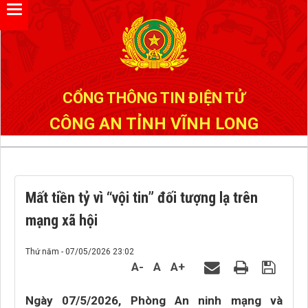
Đã kết nối EMC
CỔNG THÔNG TIN ĐIỆN TỬ
CÔNG AN TỈNH VĨNH LONG
Mất tiền tỷ vì “vội tin” đối tượng lạ trên
mạng xã hội
Thứ năm - 07/05/2026 23:02
A-
A
A+
Ngày 07/5/2026, Phòng An ninh mạng và