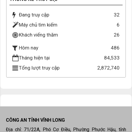
Đang truy cập
32
Máy chủ tìm kiếm
6
Khách viếng thăm
26
486
Hôm nay
Tháng hiện tại
84,533
Tổng lượt truy cập
2,872,740
CÔNG AN TỈNH VĨNH LONG
Địa chỉ: 71/22A, Phó Cơ Điều, Phường Phước Hậu, tỉnh