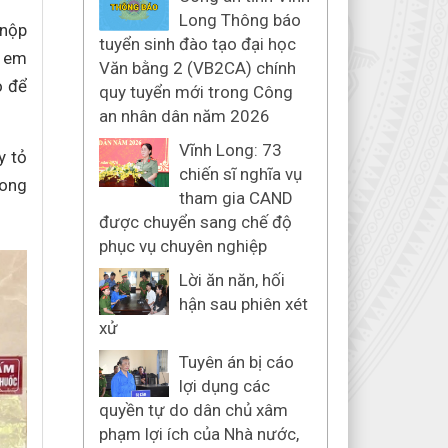
Long Thông báo
 nộp
tuyển sinh đào tạo đại học
à em
Văn bằng 2 (VB2CA) chính
o để
quy tuyển mới trong Công
an nhân dân năm 2026
Vĩnh Long: 73
y tỏ
chiến sĩ nghĩa vụ
Long
tham gia CAND
được chuyển sang chế độ
phục vụ chuyên nghiệp
Lời ăn năn, hối
hận sau phiên xét
xử
Tuyên án bị cáo
lợi dụng các
quyền tự do dân chủ xâm
phạm lợi ích của Nhà nước,