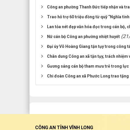
Công an phường Thanh Đức tiếp nhận và trao
Trao hỗ trợ 60 triệu đồng từ quỹ “Nghĩa tìn
Lan tỏa nét đẹp văn hóa đọc trong cán bộ, c
(21
Nữ cán bộ Công an phường nhiệt huyết
Đại úy Võ Hoàng Giang tận tụy trong công tá
Chân dung Công an xã tận tụy, trách nhiệm 
Gương sáng cán bộ tham mưu trẻ trong lực
Chi đoàn Công an xã Phước Long trao tặng 
CÔNG AN TỈNH VĨNH LONG