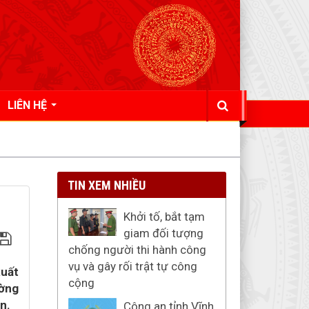
LIÊN HỆ
TIN XEM NHIỀU
Khởi tố, bắt tạm
giam đối tượng
chống người thi hành công
vụ và gây rối trật tự công
xuất
cộng
ường
n.
Công an tỉnh Vĩnh