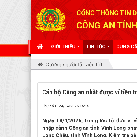
Đã kết nối EMC
CỔNG THÔNG TIN Đ
CÔNG AN TỈNH
GIỚI THIỆU
TIN TỨC
CUNG CẤ
Gương người tốt việc tốt
Cán bộ Công an nhặt được ví tiền tr
Thứ sáu - 24/04/2026 15:15
Ngày 18/4/2026, trong lúc từ đơn vị 
nhập cảnh Công an tỉnh Vĩnh Long phát
Long Châu, tỉnh Vĩnh Long. Kiểm tra bê