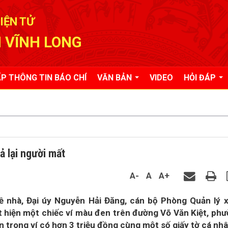
IỆN TỬ
 VĨNH LONG
P THÔNG TIN BÁO CHÍ
VĂN BẢN
VIDEO
HỎI ĐÁP
ả lại người mất
A-
A
A+
về nhà, Đại úy Nguyễn Hải Đăng, cán bộ Phòng Quản lý 
 hiện một chiếc ví màu đen trên đường Võ Văn Kiệt, ph
n trong ví có hơn 3 triệu đồng cùng một số giấy tờ cá nhâ