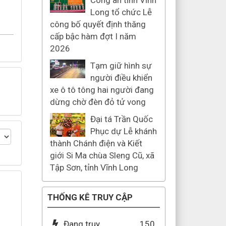
Công an tỉnh Vĩnh
Long tổ chức Lễ
công bố quyết định thăng
cấp bậc hàm đợt I năm
2026
Tạm giữ hình sự
người điều khiển
xe ô tô tông hai người đang
dừng chờ đèn đỏ tử vong
Đại tá Trần Quốc
Phục dự Lễ khánh
thành Chánh điện và Kiết
giới Si Ma chùa Sleng Cũ, xã
Tập Sơn, tỉnh Vĩnh Long
THỐNG KÊ TRUY CẬP
Đang truy
150