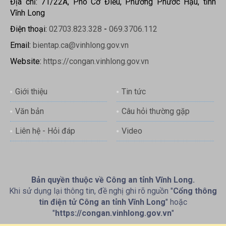
Địa chỉ: 71/22A, Phó Cơ Điều, Phường Phước Hậu, tỉnh
Vĩnh Long
Điện thoại:
02703.823.328
-
069.3706.112
Email:
bientap.ca@vinhlong.gov.vn
Website:
https://congan.vinhlong.gov.vn
Giới thiệu
Tin tức
Văn bản
Câu hỏi thường gặp
Liên hệ - Hỏi đáp
Video
Bản quyền thuộc về Công an tỉnh Vĩnh Long.
Khi sử dụng lại thông tin, đề nghị ghi rõ nguồn "
Cổng thông
tin điện tử Công an tỉnh Vĩnh Long
" hoặc
"
https://congan.vinhlong.gov.vn
"