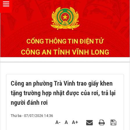
Đã kết nối EMC
CỔNG THÔNG TIN ĐIỆN TỬ
CÔNG AN TỈNH VĨNH LONG
Công an phường Trà Vinh trao giấy khen
tặng trường hợp nhặt được của rơi, trả lại
người đánh rơi
Thứ ba - 07/07/2026 14:36
A-
A
A+