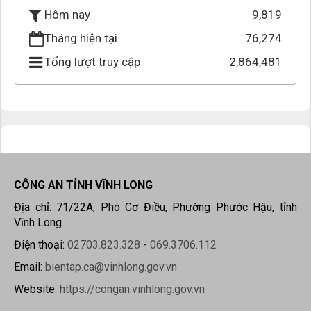
9,819
Hôm nay
Tháng hiện tại
76,274
Tổng lượt truy cập
2,864,481
CÔNG AN TỈNH VĨNH LONG
Địa chỉ: 71/22A, Phó Cơ Điều, Phường Phước Hậu, tỉnh
Vĩnh Long
Điện thoại:
02703.823.328
-
069.3706.112
Email:
bientap.ca@vinhlong.gov.vn
Website:
https://congan.vinhlong.gov.vn