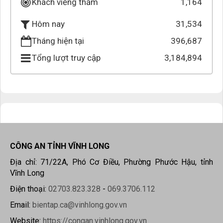
Khách viếng thăm
1,164
31,534
Hôm nay
Tháng hiện tại
396,687
Tổng lượt truy cập
3,184,894
CÔNG AN TỈNH VĨNH LONG
Địa chỉ: 71/22A, Phó Cơ Điều, Phường Phước Hậu, tỉnh
Vĩnh Long
Điện thoại:
02703.823.328
-
069.3706.112
Email:
bientap.ca@vinhlong.gov.vn
Website:
https://congan.vinhlong.gov.vn