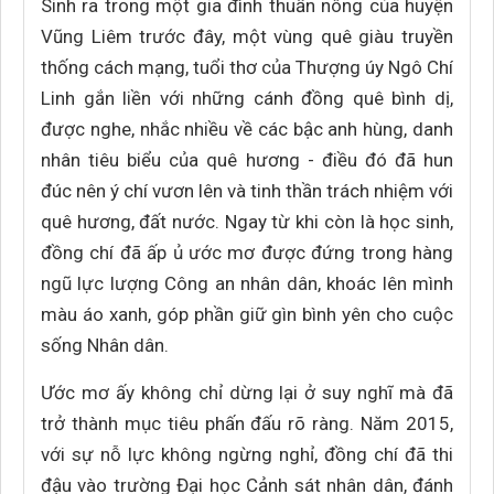
Sinh ra trong một gia đình thuần nông của huyện
Vũng Liêm trước đây, một vùng quê giàu truyền
thống cách mạng, tuổi thơ của Thượng úy Ngô Chí
Linh gắn liền với những cánh đồng quê bình dị,
được nghe, nhắc nhiều về các bậc anh hùng, danh
nhân tiêu biểu của quê hương - điều đó đã hun
đúc nên ý chí vươn lên và tinh thần trách nhiệm với
quê hương, đất nước. Ngay từ khi còn là học sinh,
đồng chí đã ấp ủ ước mơ được đứng trong hàng
ngũ lực lượng Công an nhân dân, khoác lên mình
màu áo xanh, góp phần giữ gìn bình yên cho cuộc
sống Nhân dân.
Ước mơ ấy không chỉ dừng lại ở suy nghĩ mà đã
trở thành mục tiêu phấn đấu rõ ràng. Năm 2015,
với sự nỗ lực không ngừng nghỉ, đồng chí đã thi
đậu vào trường Đại học Cảnh sát nhân dân, đánh