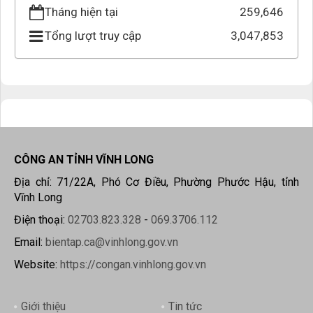
Tháng hiện tại
259,646
Tổng lượt truy cập
3,047,853
CÔNG AN TỈNH VĨNH LONG
Địa chỉ: 71/22A, Phó Cơ Điều, Phường Phước Hậu, tỉnh
Vĩnh Long
Điện thoại:
02703.823.328
-
069.3706.112
Email:
bientap.ca@vinhlong.gov.vn
Website:
https://congan.vinhlong.gov.vn
Giới thiệu
Tin tức