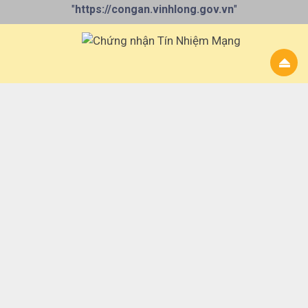
"
https://congan.vinhlong.gov.vn
"