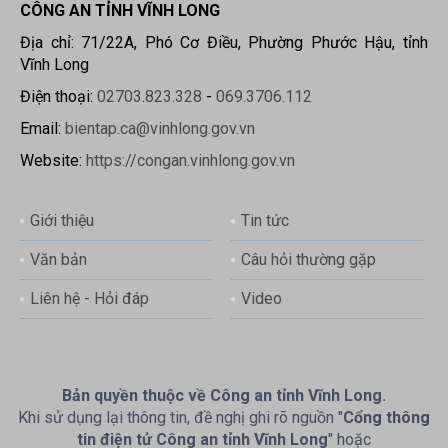
CÔNG AN TỈNH VĨNH LONG
Địa chỉ: 71/22A, Phó Cơ Điều, Phường Phước Hậu, tỉnh
Vĩnh Long
Điện thoại:
02703.823.328
-
069.3706.112
Email:
bientap.ca@vinhlong.gov.vn
Website:
https://congan.vinhlong.gov.vn
Giới thiệu
Tin tức
Văn bản
Câu hỏi thường gặp
Liên hệ - Hỏi đáp
Video
Bản quyền thuộc về Công an tỉnh Vĩnh Long.
Khi sử dụng lại thông tin, đề nghị ghi rõ nguồn "
Cổng thông
tin điện tử Công an tỉnh Vĩnh Long
" hoặc