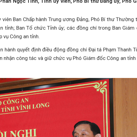
 Phan Ngọc Tính, Tỉnh ủy viên, Phó Bí thư Đảng ủy, Phó 
y viên Ban Chấp hành Trung ương Đảng, Phó Bí thư Thường 
ân tỉnh; Ban Tổ chức Tỉnh ủy; các đồng chí trong Ban Giám
p vụ Công an tỉnh.
n hành quyết định điều động đồng chí Đại tá Phạm Thanh T
n nhận công tác và giữ chức vụ Phó Giám đốc Công an tỉnh