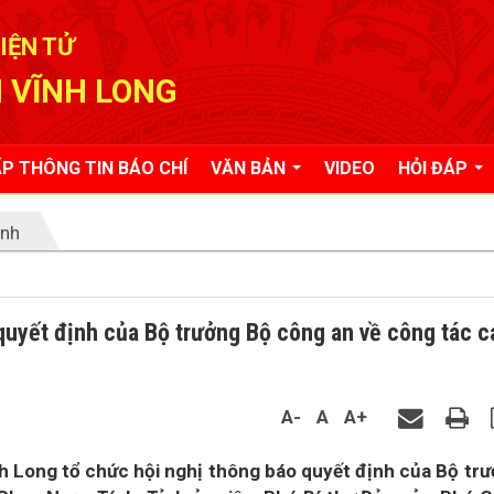
IỆN TỬ
 VĨNH LONG
P THÔNG TIN BÁO CHÍ
VĂN BẢN
VIDEO
HỎI ĐÁP
ỉnh
quyết định của Bộ trưởng Bộ công an về công tác c
A-
A
A+
h Long tổ chức hội nghị thông báo quyết định của Bộ tr