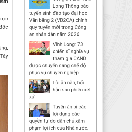
Giám
Long Thông báo
tuyển sinh đào tạo đại học
trực
Văn bằng 2 (VB2CA) chính
 đốc
quy tuyển mới trong Công
an nhân dân năm 2026
Vĩnh Long: 73
ùng,
chiến sĩ nghĩa vụ
 Tây
tham gia CAND
được chuyển sang chế độ
phục vụ chuyên nghiệp
Lời ăn năn, hối
hận sau phiên xét
xử
Tuyên án bị cáo
lợi dụng các
quyền tự do dân chủ xâm
phạm lợi ích của Nhà nước,