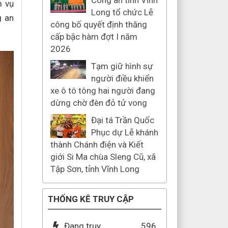
Công an tỉnh Vĩnh
m vụ
Long tổ chức Lễ
g an
công bố quyết định thăng
cấp bậc hàm đợt I năm
2026
Tạm giữ hình sự
người điều khiển
xe ô tô tông hai người đang
dừng chờ đèn đỏ tử vong
Đại tá Trần Quốc
Phục dự Lễ khánh
thành Chánh điện và Kiết
giới Si Ma chùa Sleng Cũ, xã
Tập Sơn, tỉnh Vĩnh Long
THỐNG KÊ TRUY CẬP
Đang truy
596