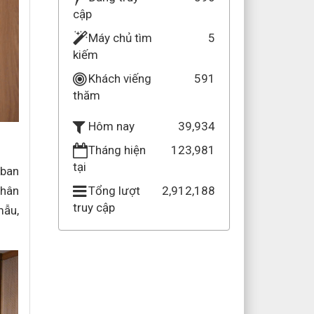
cập
Máy chủ tìm
5
kiếm
Khách viếng
591
thăm
39,934
Hôm nay
Tháng hiện
123,981
tại
 ban
thân
Tổng lượt
2,912,188
truy cập
mẫu,