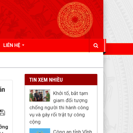
LIÊN HỆ
TIN XEM NHIỀU
án
Khởi tố, bắt tạm
giam đối tượng
chống người thi hành công
vụ và gây rối trật tự công
cộng
ưởng
Công an tỉnh Vĩnh