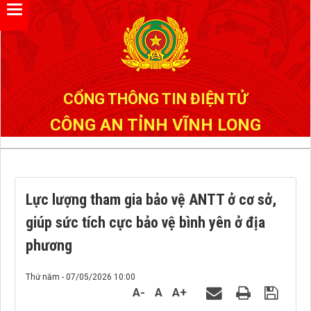
Đã kết nối EMC
CỔNG THÔNG TIN ĐIỆN TỬ
CÔNG AN TỈNH VĨNH LONG
Lực lượng tham gia bảo vệ ANTT ở cơ sở,
giúp sức tích cực bảo vệ bình yên ở địa
phương
Thứ năm - 07/05/2026 10:00
A-
A
A+