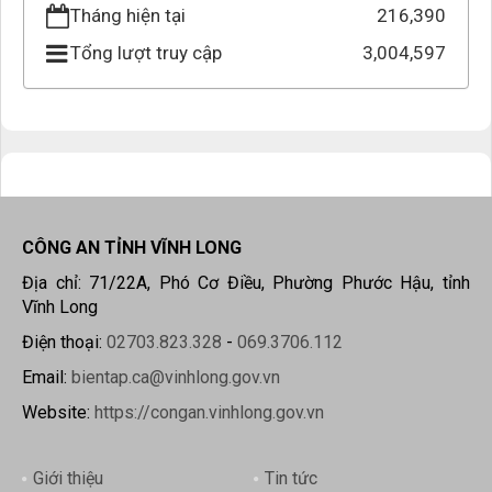
Tháng hiện tại
216,390
Tổng lượt truy cập
3,004,597
CÔNG AN TỈNH VĨNH LONG
Địa chỉ: 71/22A, Phó Cơ Điều, Phường Phước Hậu, tỉnh
Vĩnh Long
Điện thoại:
02703.823.328
-
069.3706.112
Email:
bientap.ca@vinhlong.gov.vn
Website:
https://congan.vinhlong.gov.vn
Giới thiệu
Tin tức