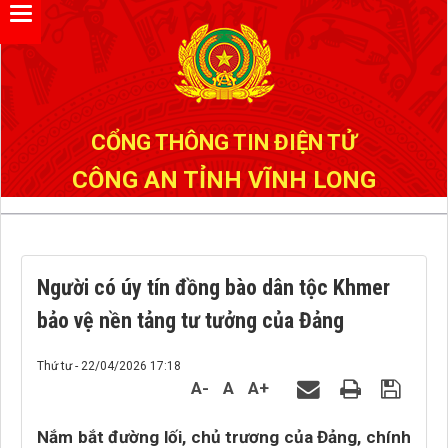
Đã kết nối EMC
CỔNG THÔNG TIN ĐIỆN TỬ
CÔNG AN TỈNH VĨNH LONG
Người có úy tín đồng bào dân tộc Khmer
bảo vệ nền tảng tư tưởng của Đảng
Thứ tư - 22/04/2026 17:18
A-
A
A+
Nắm bắt đường lối, chủ trương của Đảng, chính