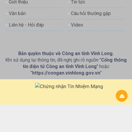
Giới thiệu
Tin tức
Văn bản
Câu hỏi thường gặp
Liên hệ - Hỏi đáp
Video
Bản quyền thuộc về Công an tỉnh Vĩnh Long.
Khi sử dụng lại thông tin, đề nghị ghi rõ nguồn "
Cổng thông
tin điện tử Công an tỉnh Vĩnh Long
" hoặc
"
https://congan.vinhlong.gov.vn
"