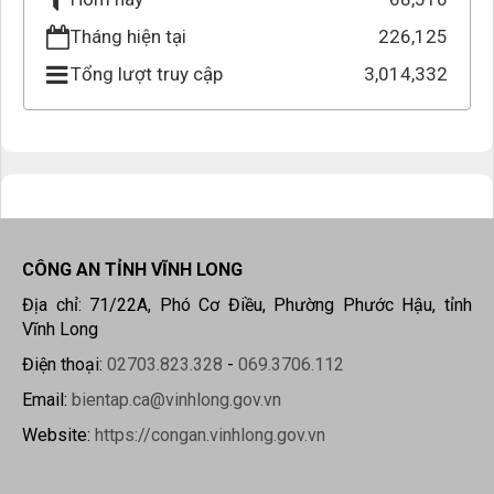
Tháng hiện tại
226,125
Tổng lượt truy cập
3,014,332
CÔNG AN TỈNH VĨNH LONG
Địa chỉ: 71/22A, Phó Cơ Điều, Phường Phước Hậu, tỉnh
Vĩnh Long
Điện thoại:
02703.823.328
-
069.3706.112
Email:
bientap.ca@vinhlong.gov.vn
Website:
https://congan.vinhlong.gov.vn