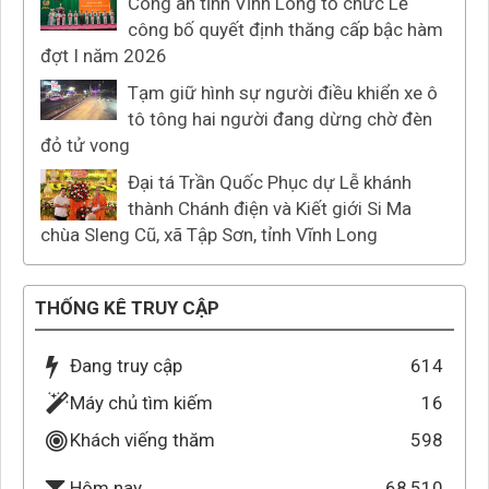
Công an tỉnh Vĩnh Long tổ chức Lễ
công bố quyết định thăng cấp bậc hàm
đợt I năm 2026
Tạm giữ hình sự người điều khiển xe ô
tô tông hai người đang dừng chờ đèn
đỏ tử vong
Đại tá Trần Quốc Phục dự Lễ khánh
thành Chánh điện và Kiết giới Si Ma
chùa Sleng Cũ, xã Tập Sơn, tỉnh Vĩnh Long
THỐNG KÊ TRUY CẬP
Đang truy cập
614
Máy chủ tìm kiếm
16
Khách viếng thăm
598
68,510
Hôm nay