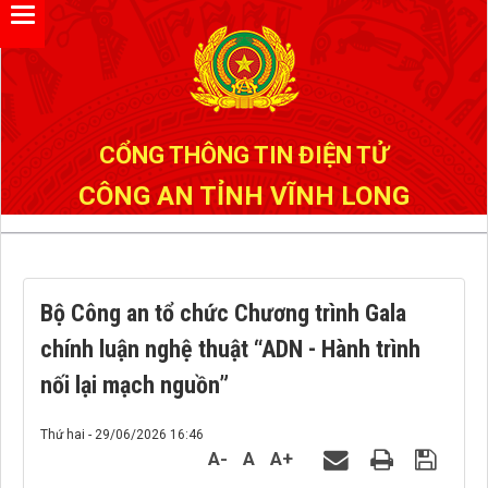
Đã kết nối EMC
CỔNG THÔNG TIN ĐIỆN TỬ
CÔNG AN TỈNH VĨNH LONG
Bộ Công an tổ chức Chương trình Gala
chính luận nghệ thuật “ADN - Hành trình
nối lại mạch nguồn”
Thứ hai - 29/06/2026 16:46
A-
A
A+