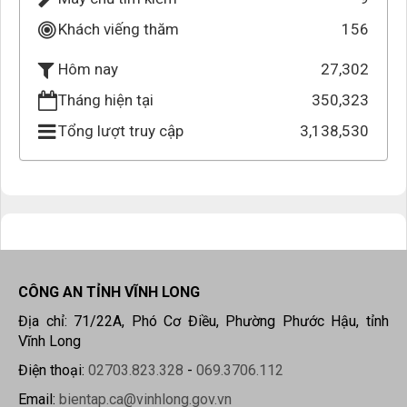
Khách viếng thăm
156
27,302
Hôm nay
Tháng hiện tại
350,323
Tổng lượt truy cập
3,138,530
CÔNG AN TỈNH VĨNH LONG
Địa chỉ: 71/22A, Phó Cơ Điều, Phường Phước Hậu, tỉnh
Vĩnh Long
Điện thoại:
02703.823.328
-
069.3706.112
Email:
bientap.ca@vinhlong.gov.vn