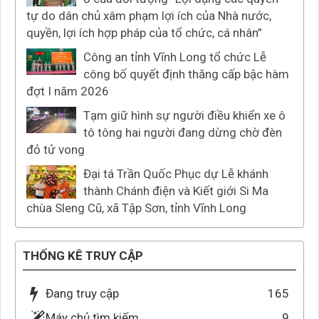
tự do dân chủ xâm phạm lợi ích của Nhà nước,
quyền, lợi ích hợp pháp của tổ chức, cá nhân”
Công an tỉnh Vĩnh Long tổ chức Lễ
công bố quyết định thăng cấp bậc hàm
đợt I năm 2026
Tạm giữ hình sự người điều khiển xe ô
tô tông hai người đang dừng chờ đèn
đỏ tử vong
Đại tá Trần Quốc Phục dự Lễ khánh
thành Chánh điện và Kiết giới Si Ma
chùa Sleng Cũ, xã Tập Sơn, tỉnh Vĩnh Long
THỐNG KÊ TRUY CẬP
Đang truy cập
165
Máy chủ tìm kiếm
9