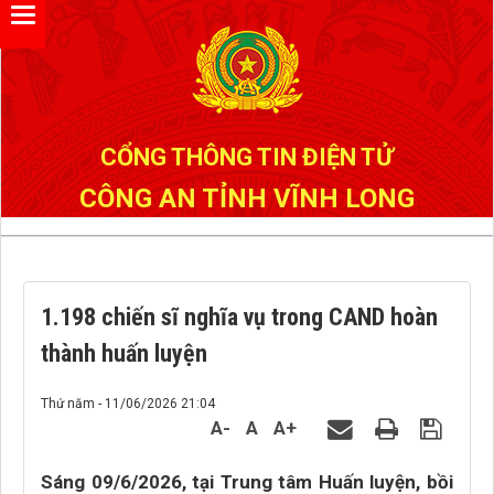
Đã kết nối EMC
CỔNG THÔNG TIN ĐIỆN TỬ
CÔNG AN TỈNH VĨNH LONG
1.198 chiến sĩ nghĩa vụ trong CAND hoàn
thành huấn luyện
Thứ năm - 11/06/2026 21:04
A-
A
A+
Sáng 09/6/2026, tại Trung tâm Huấn luyện, bồi