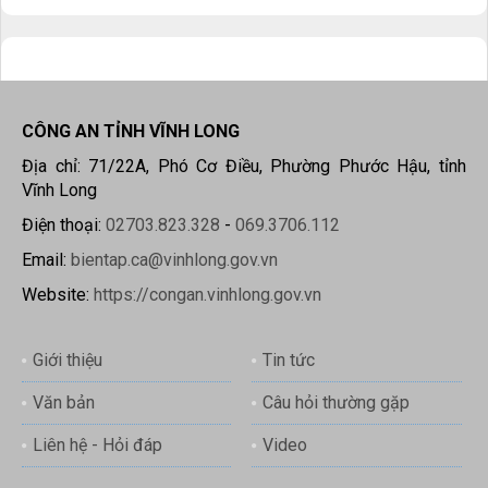
CÔNG AN TỈNH VĨNH LONG
Địa chỉ: 71/22A, Phó Cơ Điều, Phường Phước Hậu, tỉnh
Vĩnh Long
Điện thoại:
02703.823.328
-
069.3706.112
Email:
bientap.ca@vinhlong.gov.vn
Website:
https://congan.vinhlong.gov.vn
Giới thiệu
Tin tức
Văn bản
Câu hỏi thường gặp
Liên hệ - Hỏi đáp
Video