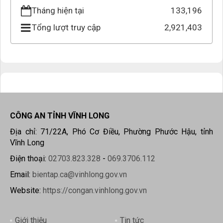
Tháng hiện tại
133,196
Tổng lượt truy cập
2,921,403
CÔNG AN TỈNH VĨNH LONG
Địa chỉ: 71/22A, Phó Cơ Điều, Phường Phước Hậu, tỉnh
Vĩnh Long
Điện thoại:
02703.823.328
-
069.3706.112
Email:
bientap.ca@vinhlong.gov.vn
Website:
https://congan.vinhlong.gov.vn
Giới thiệu
Tin tức