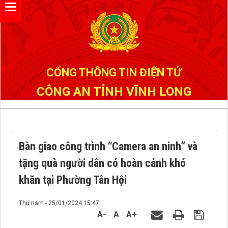
Đã kết nối EMC
CỔNG THÔNG TIN ĐIỆN TỬ
CÔNG AN TỈNH VĨNH LONG
Bàn giao công trình “Camera an ninh” và
tặng quà người dân có hoàn cảnh khó
khăn tại Phường Tân Hội
Thứ năm - 25/01/2024 15:47
A-
A
A+