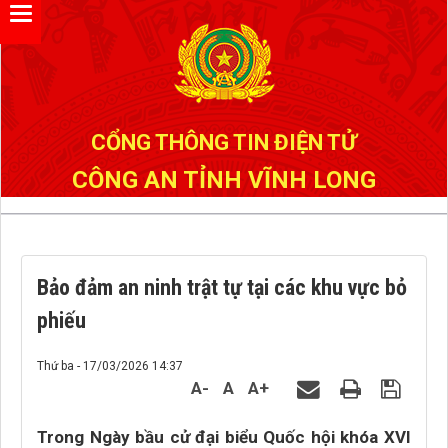
Đã kết nối EMC
CỔNG THÔNG TIN ĐIỆN TỬ
CÔNG AN TỈNH VĨNH LONG
Bảo đảm an ninh trật tự tại các khu vực bỏ
phiếu
Thứ ba - 17/03/2026 14:37
A-
A
A+
Trong Ngày bầu cử đại biểu Quốc hội khóa XVI