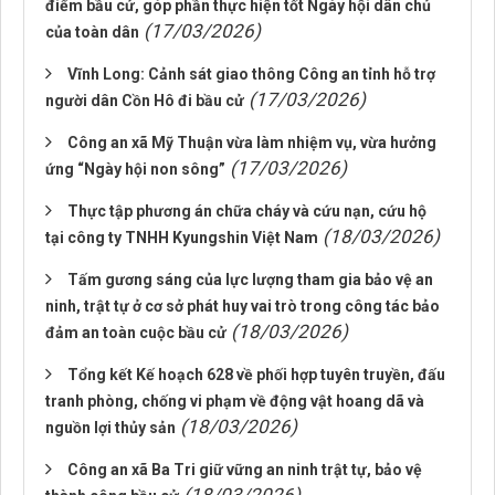
điểm bầu cử, góp phần thực hiện tốt Ngày hội dân chủ
(17/03/2026)
của toàn dân
Vĩnh Long: Cảnh sát giao thông Công an tỉnh hỗ trợ
(17/03/2026)
người dân Cồn Hô đi bầu cử
Công an xã Mỹ Thuận vừa làm nhiệm vụ, vừa hưởng
(17/03/2026)
ứng “Ngày hội non sông”
Thực tập phương án chữa cháy và cứu nạn, cứu hộ
(18/03/2026)
tại công ty TNHH Kyungshin Việt Nam
Tấm gương sáng của lực lượng tham gia bảo vệ an
ninh, trật tự ở cơ sở phát huy vai trò trong công tác bảo
(18/03/2026)
đảm an toàn cuộc bầu cử
Tổng kết Kế hoạch 628 về phối hợp tuyên truyền, đấu
tranh phòng, chống vi phạm về động vật hoang dã và
(18/03/2026)
nguồn lợi thủy sản
Công an xã Ba Tri giữ vững an ninh trật tự, bảo vệ