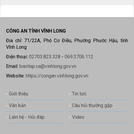
CÔNG AN TỈNH VĨNH LONG
Địa chỉ: 71/22A, Phó Cơ Điều, Phường Phước Hậu, tỉnh
Vĩnh Long
Điện thoại:
02703.823.328
-
069.3706.112
Email:
bientap.ca@vinhlong.gov.vn
Website:
https://congan.vinhlong.gov.vn
Giới thiệu
Tin tức
Văn bản
Câu hỏi thường gặp
Liên hệ - Hỏi đáp
Video