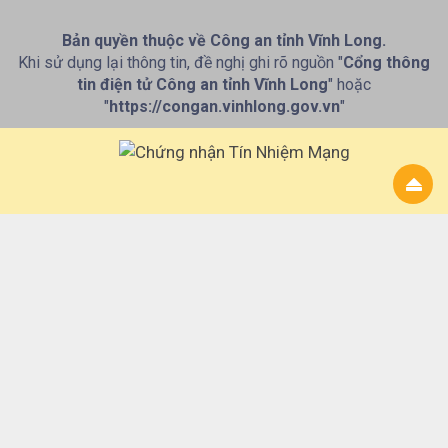
Bản quyền thuộc về Công an tỉnh Vĩnh Long.
Khi sử dụng lại thông tin, đề nghị ghi rõ nguồn "
Cổng thông
tin điện tử Công an tỉnh Vĩnh Long
" hoặc
"
https://congan.vinhlong.gov.vn
"