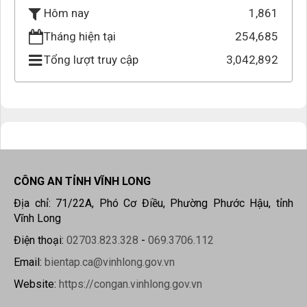
1,861
Hôm nay
Tháng hiện tại
254,685
Tổng lượt truy cập
3,042,892
CÔNG AN TỈNH VĨNH LONG
Địa chỉ: 71/22A, Phó Cơ Điều, Phường Phước Hậu, tỉnh
Vĩnh Long
Điện thoại:
02703.823.328
-
069.3706.112
Email:
bientap.ca@vinhlong.gov.vn
Website:
https://congan.vinhlong.gov.vn