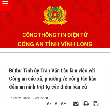
Đã kết nối EMC
CỔNG THÔNG TIN ĐIỆN TỬ
CÔNG AN TỈNH VĨNH LONG
Bí thư Tỉnh ủy Trần Văn Lâu làm việc với
Công an các xã, phường về công tác bảo
đảm an ninh trật tự các điểm bầu cử
Thứ năm - 05/03/2026 22:28
A-
A
A+