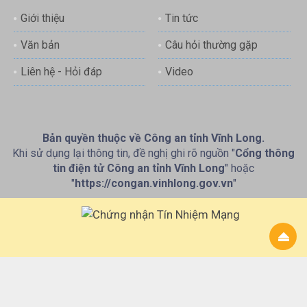
Giới thiệu
Tin tức
Văn bản
Câu hỏi thường gặp
Liên hệ - Hỏi đáp
Video
Bản quyền thuộc về Công an tỉnh Vĩnh Long.
Khi sử dụng lại thông tin, đề nghị ghi rõ nguồn "
Cổng thông
tin điện tử Công an tỉnh Vĩnh Long
" hoặc
"
https://congan.vinhlong.gov.vn
"