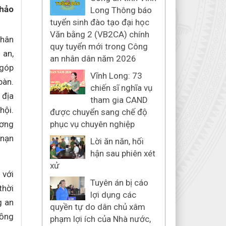
Thảo
Long Thông báo
tuyển sinh đào tạo đại học
Văn bằng 2 (VB2CA) chính
Nhân
quy tuyển mới trong Công
 an,
an nhân dân năm 2026
 góp
Vĩnh Long: 73
bàn.
chiến sĩ nghĩa vụ
 địa
tham gia CAND
hội.
được chuyển sang chế độ
ương
phục vụ chuyên nghiệp
 nạn
Lời ăn năn, hối
hận sau phiên xét
xử
 với
Tuyên án bị cáo
thời
lợi dụng các
g an
quyền tự do dân chủ xâm
đồng
phạm lợi ích của Nhà nước,