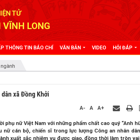
IỆN TỬ
 VĨNH LONG
P THÔNG TIN BÁO CHÍ
VĂN BẢN
VIDEO
HỎI ĐÁP
 ngành
 dân xã Đồng Khởi
A-
A
A+
ời phụ nữ Việt Nam với những phẩm chất cao quý “Anh h
u nữ cán bộ, chiến sĩ trong lực lượng Công an nhân dâ
ành xuất sắc nhiệm vụ được giao, đồng thời làm tròn vai