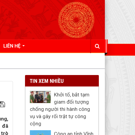
LIÊN HỆ
TIN XEM NHIỀU
Khởi tố, bắt tạm
giam đối tượng
chống người thi hành công
vụ và gây rối trật tự công
ùng,
cộng
n đã
 trò
Công an tỉnh Vĩnh