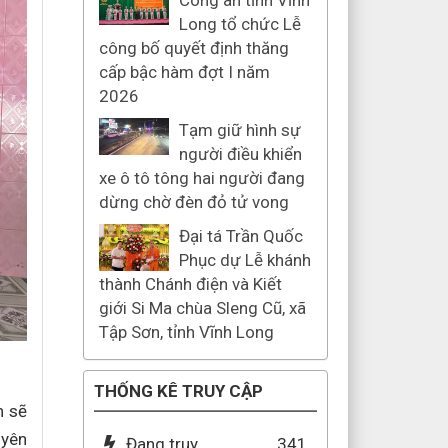
Công an tỉnh Vĩnh
Long tổ chức Lễ
công bố quyết định thăng
cấp bậc hàm đợt I năm
2026
Tạm giữ hình sự
người điều khiển
xe ô tô tông hai người đang
dừng chờ đèn đỏ tử vong
Đại tá Trần Quốc
Phục dự Lễ khánh
thành Chánh điện và Kiết
giới Si Ma chùa Sleng Cũ, xã
Tập Sơn, tỉnh Vĩnh Long
THỐNG KÊ TRUY CẬP
h sẽ
 yên
Đang truy
341