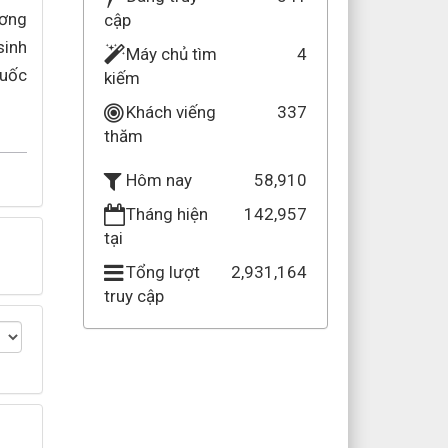
ương
cập
sinh
Máy chủ tìm
4
quốc
kiếm
Khách viếng
337
thăm
58,910
Hôm nay
Tháng hiện
142,957
tại
Tổng lượt
2,931,164
truy cập