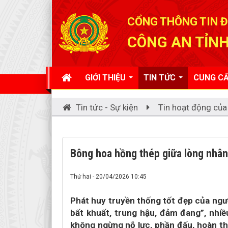
Đã kết nối EMC
CỔNG THÔNG TIN Đ
CÔNG AN TỈNH
GIỚI THIỆU
TIN TỨC
CUNG CẤ
Tin tức - Sự kiện
Tin hoạt động của
Bông hoa hồng thép giữa lòng nhân
Thứ hai - 20/04/2026 10:45
Phát huy truyền thống tốt đẹp của ngư
bất khuất, trung hậu, đảm đang”, nhiề
không ngừng nỗ lực, phần đấu, hoàn th