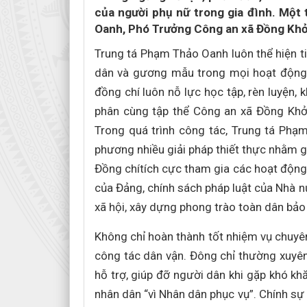
của người phụ nữ trong gia đình. Một
Oanh, Phó Trưởng Công an xã Đồng Khở
Trung tá Phạm Thảo Oanh luôn thể hiện tin
dân và gương mẫu trong mọi hoạt động 
đồng chí luôn nỗ lực học tập, rèn luyện
phân cùng tập thể Công an xã Đồng Khởi 
Trong quá trình công tác, Trung tá Ph
phương nhiều giải pháp thiết thực nhằm giữ 
Đồng chítích cực tham gia các hoạt động
của Đảng, chính sách pháp luật của Nhà 
xã hội, xây dựng phong trào toàn dân bả
Không chỉ hoàn thành tốt nhiệm vụ chuyê
công tác dân vận. Đông chỉ thường xuyên
hỗ trợ, giúp đỡ người dân khi gặp khó k
nhân dân “vì Nhân dân phục vụ”. Chính sự 