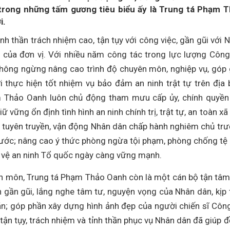
 trong những tấm gương tiêu biểu ấy là Trung tá Phạm 
i.
h thần trách nhiệm cao, tận tụy với công việc, gần gũi với 
của đơn vị. Với nhiều năm công tác trong lực lượng Công
, không ngừng nâng cao trình độ chuyên môn, nghiệp vụ, góp
thực hiện tốt nhiệm vụ bảo đảm an ninh trật tự trên địa 
ạm Thảo Oanh luôn chủ động tham mưu cấp ủy, chính quyền
vững ổn định tình hình an ninh chính trị, trật tự, an toàn xã 
 tuyên truyền, vận động Nhân dân chấp hành nghiêm chủ tr
nước; nâng cao ý thức phòng ngừa tội phạm, phòng chống tệ
o vệ an ninh Tổ quốc ngày càng vững mạnh.
n môn, Trung tá Phạm Thảo Oanh còn là một cán bộ tận tâm
 gần gũi, lắng nghe tâm tư, nguyện vọng của Nhân dân, kịp 
hăn; góp phần xây dựng hình ảnh đẹp của người chiến sĩ Côn
tận tụy, trách nhiệm và tỉnh thần phục vụ Nhân dân đã giúp 