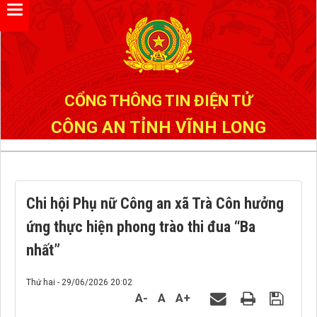
Đã kết nối EMC
CỔNG THÔNG TIN ĐIỆN TỬ
CÔNG AN TỈNH VĨNH LONG
Chi hội Phụ nữ Công an xã Trà Côn hưởng
ứng thực hiện phong trào thi đua “Ba
nhất”
Thứ hai - 29/06/2026 20:02
A-
A
A+