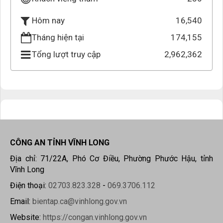
16,540
Hôm nay
Tháng hiện tại
174,155
Tổng lượt truy cập
2,962,362
CÔNG AN TỈNH VĨNH LONG
Địa chỉ: 71/22A, Phó Cơ Điều, Phường Phước Hậu, tỉnh
Vĩnh Long
Điện thoại:
02703.823.328
-
069.3706.112
Email:
bientap.ca@vinhlong.gov.vn
Website:
https://congan.vinhlong.gov.vn