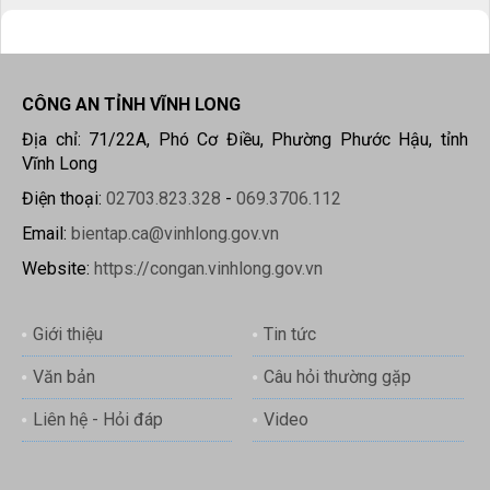
CÔNG AN TỈNH VĨNH LONG
Địa chỉ: 71/22A, Phó Cơ Điều, Phường Phước Hậu, tỉnh
Vĩnh Long
Điện thoại:
02703.823.328
-
069.3706.112
Email:
bientap.ca@vinhlong.gov.vn
Website:
https://congan.vinhlong.gov.vn
Giới thiệu
Tin tức
Văn bản
Câu hỏi thường gặp
Liên hệ - Hỏi đáp
Video