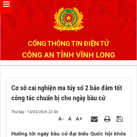
Đã kết nối EMC
CỔNG THÔNG TIN ĐIỆN TỬ
CÔNG AN TỈNH VĨNH LONG
Cơ sở cai nghiện ma túy số 2 bảo đảm tốt
công tác chuẩn bị cho ngày bầu cử
Thứ bảy - 14/03/2026 22:44
A-
A
A+
Hướng tới ngày bầu cử đại biểu Quốc hội khóa