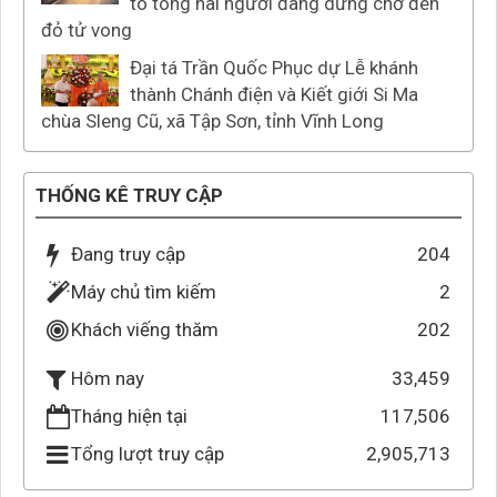
tô tông hai người đang dừng chờ đèn
đỏ tử vong
Đại tá Trần Quốc Phục dự Lễ khánh
thành Chánh điện và Kiết giới Si Ma
chùa Sleng Cũ, xã Tập Sơn, tỉnh Vĩnh Long
THỐNG KÊ TRUY CẬP
Đang truy cập
204
Máy chủ tìm kiếm
2
Khách viếng thăm
202
33,459
Hôm nay
Tháng hiện tại
117,506
Tổng lượt truy cập
2,905,713