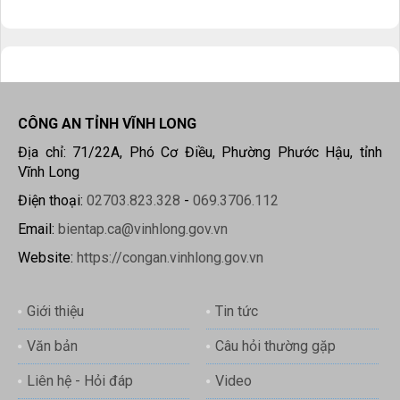
CÔNG AN TỈNH VĨNH LONG
Địa chỉ: 71/22A, Phó Cơ Điều, Phường Phước Hậu, tỉnh
Vĩnh Long
Điện thoại:
02703.823.328
-
069.3706.112
Email:
bientap.ca@vinhlong.gov.vn
Website:
https://congan.vinhlong.gov.vn
Giới thiệu
Tin tức
Văn bản
Câu hỏi thường gặp
Liên hệ - Hỏi đáp
Video