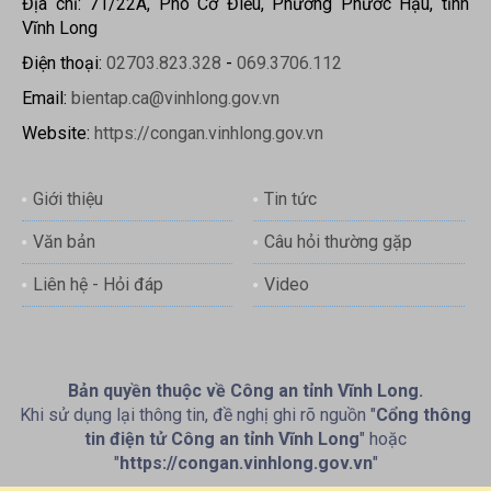
Địa chỉ: 71/22A, Phó Cơ Điều, Phường Phước Hậu, tỉnh
Vĩnh Long
Điện thoại:
02703.823.328
-
069.3706.112
Email:
bientap.ca@vinhlong.gov.vn
Website:
https://congan.vinhlong.gov.vn
Giới thiệu
Tin tức
Văn bản
Câu hỏi thường gặp
Liên hệ - Hỏi đáp
Video
Bản quyền thuộc về Công an tỉnh Vĩnh Long.
Khi sử dụng lại thông tin, đề nghị ghi rõ nguồn "
Cổng thông
tin điện tử Công an tỉnh Vĩnh Long
" hoặc
"
https://congan.vinhlong.gov.vn
"