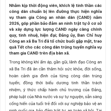
Nhằm kịp thời động viên, khích lệ tinh thần các
công dân chuẩn bị lên đường thực hiện nghĩa
vụ tham gia Công an nhân dân (CAND) năm
2026, góp phần bảo đảm an ninh trật tự ở cơ sở
và xây dựng lực lượng CAND ngày càng chính
quy, tinh nhuệ, hiện đại; Đảng ủy, Ban Chỉ huy
Công an xã Ba Tri đã tổ chức buổi gặp mặt, trao
quà Tết cho các công dân trúng tuyển nghĩa vụ
tham gia CAND trên địa bàn xã.
Trong không khí ấm áp, gần gũi, lãnh đạo Công an
xã Ba Tri đã ân cần thăm hỏi sức khỏe, đời sống,
hoàn cảnh gia đình của từng công dân trúng
tuyển; đồng thời biểu dương tinh thần trách
nhiệm, ý thức chấp hành chủ trương của Đảng,
pháp luật của Nhà nước và sự tự nguyện, sẵn sàng
cống hiến của tuổi trẻ đối với sự nghiệp bảo vệ an
ninh quốc gia, bảo đảm trật tự, an toàn xã hội. Tại