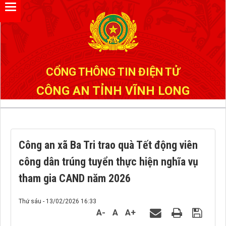
Đã kết nối EMC
CỔNG THÔNG TIN ĐIỆN TỬ
CÔNG AN TỈNH VĨNH LONG
Công an xã Ba Tri trao quà Tết động viên
công dân trúng tuyển thực hiện nghĩa vụ
tham gia CAND năm 2026
Thứ sáu - 13/02/2026 16:33
A-
A
A+