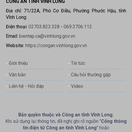
CÔNG AN TỈNH VĨNH LONG
Địa chỉ: 71/22A, Phó Cơ Điều, Phường Phước Hậu, tỉnh
Vĩnh Long
Điện thoại:
02703.823.328
-
069.3706.112
Email:
bientap.ca@vinhlong.gov.vn
Website:
https://congan.vinhlong.gov.vn
Giới thiệu
Tin tức
Văn bản
Câu hỏi thường gặp
Liên hệ - Hỏi đáp
Video
Bản quyền thuộc về Công an tỉnh Vĩnh Long.
Khi sử dụng lại thông tin, đề nghị ghi rõ nguồn "
Cổng thông
tin điện tử Công an tỉnh Vĩnh Long
" hoặc