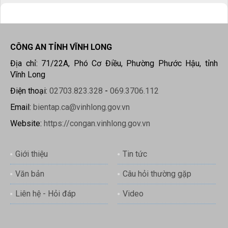
CÔNG AN TỈNH VĨNH LONG
Địa chỉ: 71/22A, Phó Cơ Điều, Phường Phước Hậu, tỉnh
Vĩnh Long
Điện thoại:
02703.823.328
-
069.3706.112
Email:
bientap.ca@vinhlong.gov.vn
Website:
https://congan.vinhlong.gov.vn
Giới thiệu
Tin tức
Văn bản
Câu hỏi thường gặp
Liên hệ - Hỏi đáp
Video