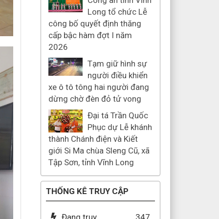
Công an tỉnh Vĩnh
Long tổ chức Lễ
công bố quyết định thăng
cấp bậc hàm đợt I năm
2026
Tạm giữ hình sự
người điều khiển
xe ô tô tông hai người đang
dừng chờ đèn đỏ tử vong
Đại tá Trần Quốc
Phục dự Lễ khánh
thành Chánh điện và Kiết
giới Si Ma chùa Sleng Cũ, xã
Tập Sơn, tỉnh Vĩnh Long
THỐNG KÊ TRUY CẬP
Đang truy
347