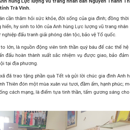
 Anh hùng Lực lượng vũ trang nhân dân Nguyễn Thành Th
ỉnh Trà Vinh.
 ân cần thăm hỏi sức khỏe, đời sống của gia đình; đồng thời
 hiến, hy sinh to lớn của Anh hùng Lực lượng vũ trang nhân
 nghiệp đấu tranh giải phóng dân tộc, bảo vệ Tổ quốc.
o lớn, là nguồn động viên tinh thần quý báu để các thế hệ
 phấn đấu hoàn thành xuất sắc nhiệm vụ được giao, bảo đảm
hội tại địa phương.
ã đã trao tặng phần quà Tết và gửi lời chúc gia đình Anh 
nh Thiên đón một mùa xuân vui tươi, đầm ấm, hạnh phúc; 
thống cách mạng, là điểm tựa tinh thần, tấm gương sáng cho