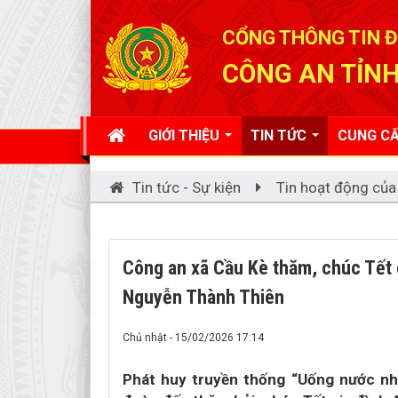
Đã kết nối EMC
CỔNG THÔNG TIN Đ
CÔNG AN TỈNH
GIỚI THIỆU
TIN TỨC
CUNG CẤ
Tin tức - Sự kiện
Tin hoạt động của
Công an xã Cầu Kè thăm, chúc Tết 
Nguyễn Thành Thiên
Chủ nhật - 15/02/2026 17:14
Phát huy truyền thống “Uống nước nh