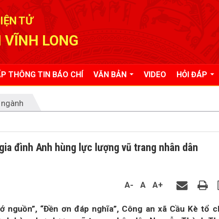
IỆN TỬ
 VĨNH LONG
P THÔNG TIN BÁO CHÍ
VĂN BẢN
VIDEO
HỎI ĐÁP
 ngành
gia đình Anh hùng lực lượng vũ trang nhân dân
A-
A
A+
ớ nguồn”, “Đền ơn đáp nghĩa”, Công an xã Cầu Kè tổ 