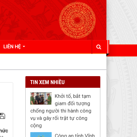
LIÊN HỆ
TIN XEM NHIỀU
Khởi tố, bắt tạm
giam đối tượng
chống người thi hành công
vụ và gây rối trật tự công
cộng
chức
Công an tỉnh Vĩnh