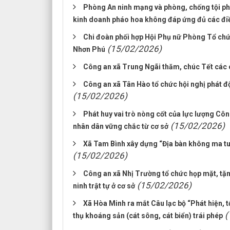
Phòng An ninh mạng và phòng, chống tội phạ
kinh doanh pháo hoa không đáp ứng đủ các điề
Chi đoàn phối hợp Hội Phụ nữ Phòng Tổ chức 
(15/02/2026)
Nhơn Phú
Công an xã Trung Ngãi thăm, chúc Tết các 
Công an xã Tân Hào tổ chức hội nghị phát 
(15/02/2026)
Phát huy vai trò nòng cốt của lực lượng Côn
(15/02/2026)
nhân dân vững chắc từ cơ sở
Xã Tam Bình xây dựng “Địa bàn không ma tuý”
(15/02/2026)
Công an xã Nhị Trường tổ chức họp mặt, tặ
(15/02/2026)
ninh trật tự ở cơ sở
Xã Hòa Minh ra mắt Câu lạc bộ “Phát hiện, tố
(
thụ khoáng sản (cát sông, cát biển) trái phép