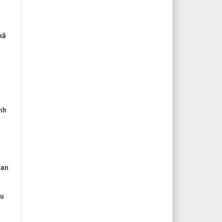
xã
nh
 an
êu