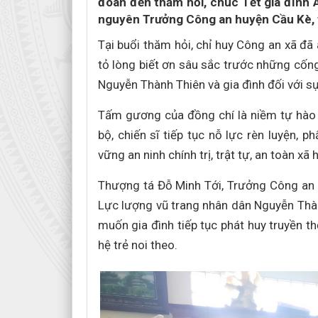
đoàn đến thăm hỏi, chúc Tết gia đình
nguyên Trưởng Công an huyện Cầu Kè, t
Tại buổi thăm hỏi, chỉ huy Công an xã đã
tỏ lòng biết ơn sâu sắc trước những cống
Nguyễn Thành Thiên và gia đình đối với sự
Tấm gương của đồng chí là niềm tự hào t
bộ, chiến sĩ tiếp tục nỗ lực rèn luyện,
vững an ninh chính trị, trật tự, an toàn xã 
Thượng tá Đỗ Minh Tới, Trưởng Công an x
Lực lượng vũ trang nhân dân Nguyễn Thà
muốn gia đình tiếp tục phát huy truyền 
hệ trẻ noi theo.