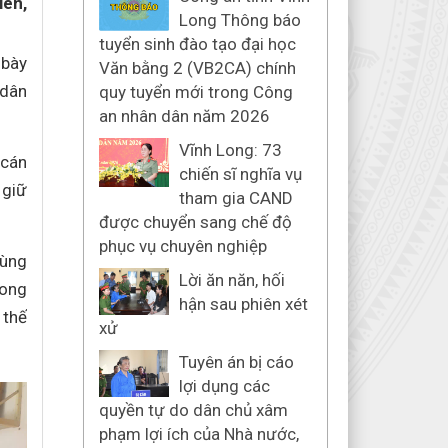
iên,
Long Thông báo
tuyển sinh đào tạo đại học
 bày
Văn bằng 2 (VB2CA) chính
 dân
quy tuyển mới trong Công
an nhân dân năm 2026
Vĩnh Long: 73
 cán
chiến sĩ nghĩa vụ
 giữ
tham gia CAND
được chuyển sang chế độ
phục vụ chuyên nghiệp
hùng
Lời ăn năn, hối
mong
hận sau phiên xét
 thế
xử
Tuyên án bị cáo
lợi dụng các
quyền tự do dân chủ xâm
phạm lợi ích của Nhà nước,