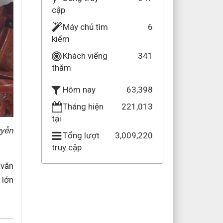
cập
Máy chủ tìm
6
kiếm
Khách viếng
341
thăm
63,398
Hôm nay
Tháng hiện
221,013
tại
uyễn
Tổng lượt
3,009,220
truy cập
 văn
 lớn