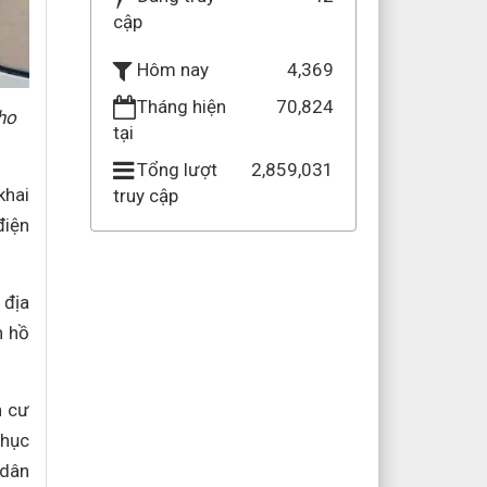
cập
4,369
Hôm nay
Tháng hiện
70,824
ho
tại
Tổng lượt
2,859,031
khai
truy cập
điện
 địa
n hồ
n cư
phục
 dân