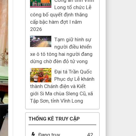
Công an tỉnh Vĩnh
Long tổ chức Lễ
công bố quyết định thăng
cấp bậc hàm đợt I năm
2026
Tạm giữ hình sự
người điều khiển
xe ô tô tông hai người đang
dừng chờ đèn đỏ tử vong
Đại tá Trần Quốc
Phục dự Lễ khánh
thành Chánh điện và Kiết
giới Si Ma chùa Sleng Cũ, xã
Tập Sơn, tỉnh Vĩnh Long
THỐNG KÊ TRUY CẬP
Đang truy
42