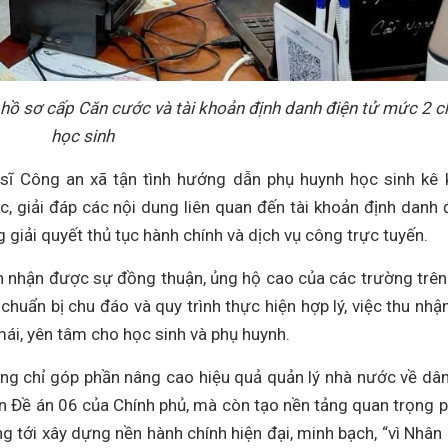
hồ sơ cấp Căn cước và tài khoản định danh điện tử mức 2 c
học sinh
 sĩ Công an xã tận tình hướng dẫn phụ huynh học sinh kê 
rắc, giải đáp các nội dung liên quan đến tài khoản định danh 
g giải quyết thủ tục hành chính và dịch vụ công trực tuyến.
nh nhận được sự đồng thuận, ủng hộ cao của các trường trên
huẩn bị chu đáo và quy trình thực hiện hợp lý, việc thu nhậ
mái, yên tâm cho học sinh và phụ huynh.
ng chỉ góp phần nâng cao hiệu quả quản lý nhà nước về dâ
ện Đề án 06 của Chính phủ, mà còn tạo nền tảng quan trọng 
g tới xây dựng nền hành chính hiện đại, minh bạch, “vì Nhân