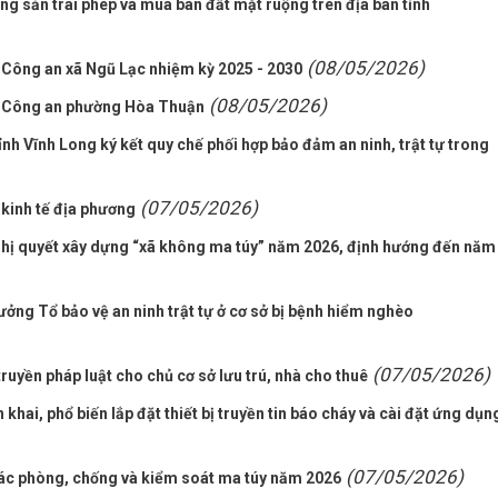
ng sản trái phép và mua bán đất mặt ruộng trên địa bàn tỉnh
(08/05/2026)
 Công an xã Ngũ Lạc nhiệm kỳ 2025 - 2030
(08/05/2026)
sở Công an phường Hòa Thuận
ỉnh Vĩnh Long ký kết quy chế phối hợp bảo đảm an ninh, trật tự trong
(07/05/2026)
 kinh tế địa phương
Nghị quyết xây dựng “xã không ma túy” năm 2026, định hướng đến năm
ưởng Tổ bảo vệ an ninh trật tự ở cơ sở bị bệnh hiểm nghèo
(07/05/2026)
yền pháp luật cho chủ cơ sở lưu trú, nhà cho thuê
khai, phổ biến lắp đặt thiết bị truyền tin báo cháy và cài đặt ứng dụn
(07/05/2026)
ác phòng, chống và kiểm soát ma túy năm 2026