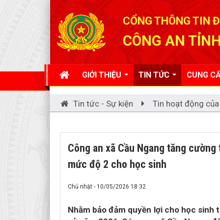
Đã kết nối EMC
CỔNG THÔNG TIN Đ
CÔNG AN TỈNH
GIỚI THIỆU
TIN TỨC
CUNG CẤ
Tin tức - Sự kiện
Tin hoạt động của
Công an xã Cầu Ngang tăng cường t
mức độ 2 cho học sinh
Chủ nhật - 10/05/2026 18:32
Nhằm bảo đảm quyền lợi cho học sinh t