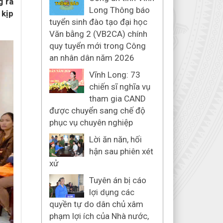
g rà
Long Thông báo
 kịp
tuyển sinh đào tạo đại học
Văn bằng 2 (VB2CA) chính
quy tuyển mới trong Công
an nhân dân năm 2026
Vĩnh Long: 73
chiến sĩ nghĩa vụ
tham gia CAND
được chuyển sang chế độ
phục vụ chuyên nghiệp
Lời ăn năn, hối
hận sau phiên xét
xử
Tuyên án bị cáo
lợi dụng các
quyền tự do dân chủ xâm
phạm lợi ích của Nhà nước,