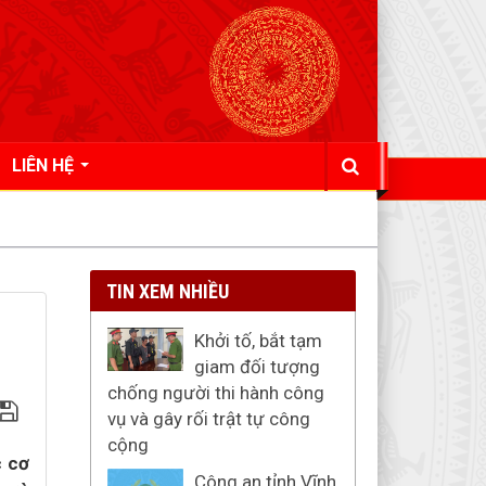
LIÊN HỆ
TIN XEM NHIỀU
Khởi tố, bắt tạm
giam đối tượng
chống người thi hành công
vụ và gây rối trật tự công
cộng
c cơ
Công an tỉnh Vĩnh