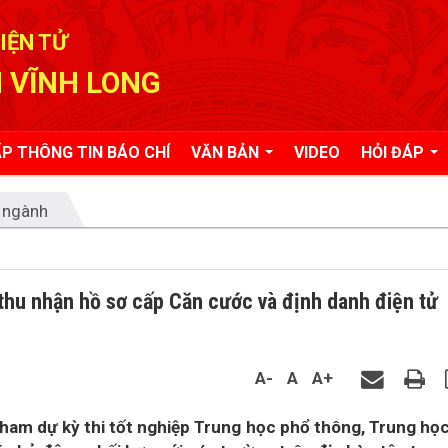
IỆN TỬ
 VĨNH LONG
P THÔNG TIN BÁO CHÍ
VĂN BẢN
VIDEO
HỎI ĐÁP
 ngành
hu nhận hồ sơ cấp Căn cước và định danh điện tử
A-
A
A+
ham dự kỳ thi tốt nghiệp Trung học phổ thông, Trung họ